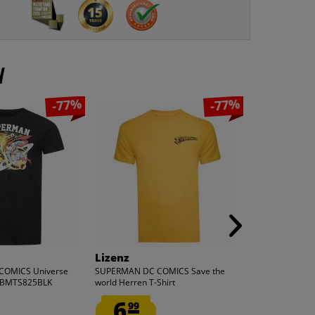
n
-77%
-77%
Lizenz
adidas
COMICS Universe
SUPERMAN DC COMICS Save the
adidas Origina
 FBMTS825BLK
world Herren T-Shirt
SUPERNOVA Uni
CDMTS035GLD
6.
29.
99
99