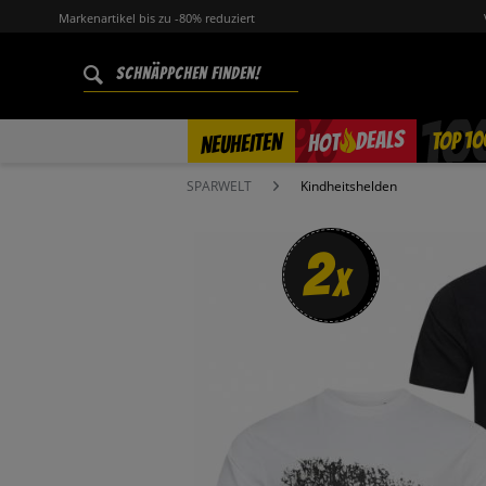
Markenartikel bis zu -80% reduziert
%
TOP 10
DEALS
NEUHEITEN
HOT
SPARWELT
Kindheitshelden
2
x