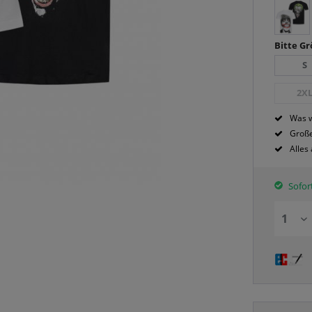
Bitte G
S
2X
Was w
Große
Alles
Sofort