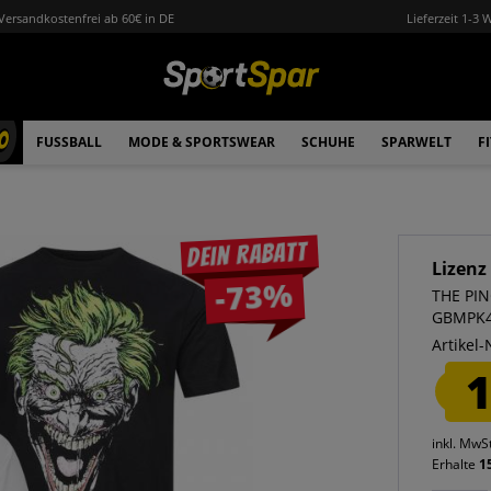
Versandkostenfrei ab 60€ in DE
Lieferzeit 1-3 
0
FUSSBALL
MODE & SPORTSWEAR
SCHUHE
SPARWELT
F
Dein Rabatt
Lizenz
-73%
THE PIN
GBMPK
Artikel-
1
inkl. MwS
Erhalte
1