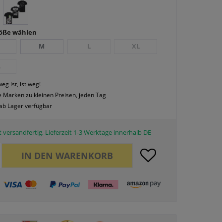
röße wählen
M
L
XL
L
eg ist, ist weg!
 Marken zu kleinen Preisen, jeden Tag
 ab Lager verfügbar
 versandfertig, Lieferzeit 1-3 Werktage innerhalb DE
IN DEN
WARENKORB