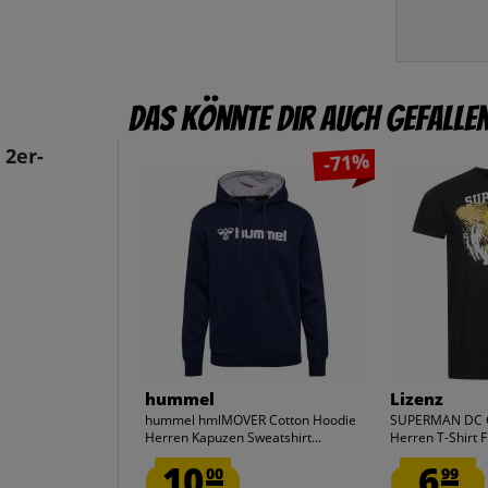
Das könnte dir auch gefalle
 2er-
-71%
hummel
Lizenz
hummel hmlMOVER Cotton Hoodie
SUPERMAN DC 
Herren Kapuzen Sweatshirt...
Herren T-Shirt
10.
6.
00
99