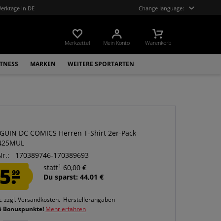
Werktage in DE
Change language:
Merkzettel
Mein Konto
Warenkorb
ITNESS
MARKEN
WEITERE SPORTARTEN
GUIN DC COMICS Herren T-Shirt 2er-Pack
425MUL
Nr.:
170389746-170389693
1
5.
statt
60,00 €
99
Du sparst: 44,01 €
t.
zzgl. Versandkosten.
Herstellerangaben
5 Bonuspunkte!
Mehr erfahren