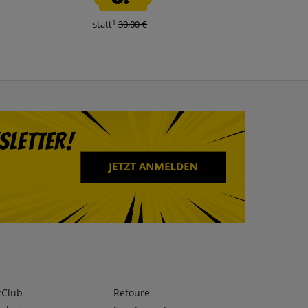
1
1
statt
30,00 €
statt
80,00 €
rClub
Retoure