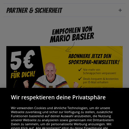
Partner & Sicherheit
Wir respektieren deine Privatsphäre
Wir verwenden Cookies und ähnliche Technologien, um dir unsere
Webseite zuverlässig und sicher zur Verfügung zu stellen, zusätzliche
Funktionen basierend auf deiner Auswahl anzubieten, die Nutzung
Wir sind ausgezeichnet
unserer Webseite zu analysieren sowie gemeinsam mit Drittanbietern
Daten zu sammeln, um dir personalisierte Werbung anzuzeigen. Mit
einem Klick auf „Alle Akzeptieren“ gibst du deine Einwilligung alle