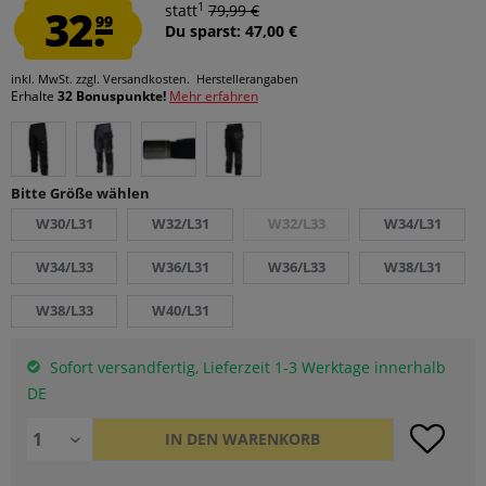
1
32.
statt
79,99 €
99
Du sparst: 47,00 €
inkl. MwSt.
zzgl. Versandkosten.
Herstellerangaben
Erhalte
32 Bonuspunkte!
Mehr erfahren
Bitte Größe wählen
W30/L31
W32/L31
W32/L33
W34/L31
W34/L33
W36/L31
W36/L33
W38/L31
W38/L33
W40/L31
Sofort versandfertig, Lieferzeit 1-3 Werktage innerhalb
DE
IN DEN
WARENKORB