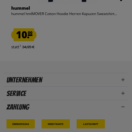
hummel
hummel hmlMOVER Cotton Hoodie Herren Kapuzen Sweatshirt...
10.
00
1
statt
34,95 €
Unternehmen
Service
Zahlung
Überweisung
Kreditkarte
Lastschrift