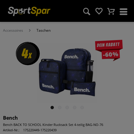
Accessoires
Taschen
Dein Rabatt
4
-60%
x
Bench
Bench BACK TO SCHOOL Kinder Rucksack Set 4-teilig BAG-NO-76
Artikel-Nr.:
175220449-175220439