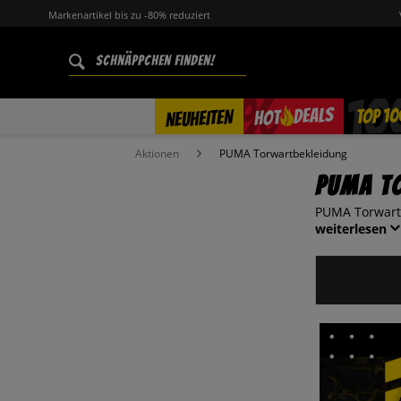
Markenartikel bis zu -80% reduziert
%
TOP 10
DEALS
NEUHEITEN
HOT
Aktionen
PUMA Torwartbekleidung
PUMA T
PUMA Torwartb
weiterlesen