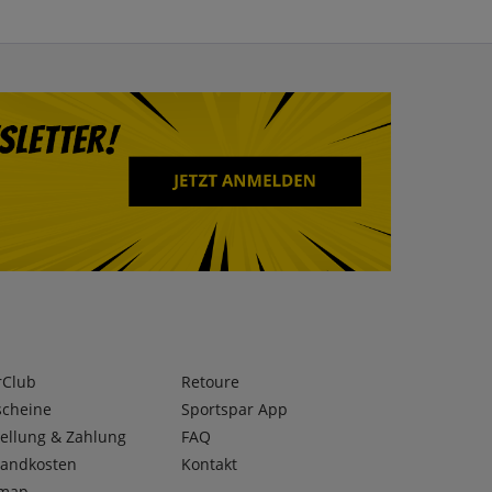
rClub
Retoure
scheine
Sportspar App
ellung & Zahlung
FAQ
sandkosten
Kontakt
emap