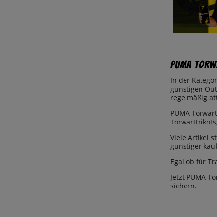
PUMA Torwa
In der Katego
günstigen Outl
regelmäßig att
PUMA Torwartb
Torwarttrikots
Viele Artikel
günstiger kau
Egal ob für Tr
Jetzt PUMA To
sichern.