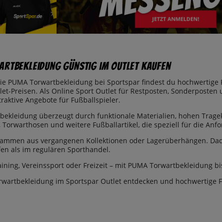
rtbekleidung günstig im Outlet kaufen
rie PUMA Torwartbekleidung bei Sportspar findest du hochwertige
et-Preisen. Als Online Sport Outlet für Restposten, Sonderposten 
raktive Angebote für Fußballspieler.
ekleidung überzeugt durch funktionale Materialien, hohen Trage
, Torwarthosen und weitere Fußballartikel, die speziell für die An
 stammen aus vergangenen Kollektionen oder Lagerüberhängen. Dad
fen als im regulären Sporthandel.
aining, Vereinssport oder Freizeit – mit PUMA Torwartbekleidung bi
rwartbekleidung im Sportspar Outlet entdecken und hochwertige 