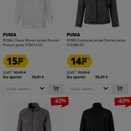
PUMA
PUMA
PUMA Chase Woven Jacket Damen
PUMA Explosive Jacket Damen Jacke
Freizeit Jacke 578014-02
516386-01
15.
14.
99
99
*
*
1
1
statt
90,00 €
statt
70,00 €
Du sparst:
74,01 €
Du sparst:
55,01 €
Größe wählen...
Größe wählen...
-82%
-82%