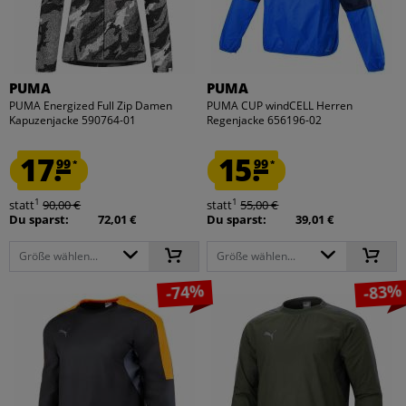
PUMA
PUMA
PUMA Energized Full Zip Damen
PUMA CUP windCELL Herren
Kapuzenjacke 590764-01
Regenjacke 656196-02
17.
15.
99
99
*
*
1
1
statt
90,00 €
statt
55,00 €
Du sparst:
72,01 €
Du sparst:
39,01 €
Größe wählen...
Größe wählen...
-74%
-83%