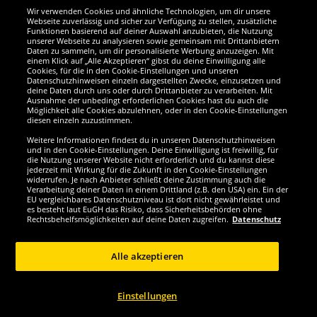
Wir verwenden Cookies und ähnliche Technologien, um dir unsere
Webseite zuverlässig und sicher zur Verfügung zu stellen, zusätzliche
Funktionen basierend auf deiner Auswahl anzubieten, die Nutzung
Wir sind ausgezeichnet
unserer Webseite zu analysieren sowie gemeinsam mit Drittanbietern
Daten zu sammeln, um dir personalisierte Werbung anzuzeigen. Mit
einem Klick auf „Alle Akzeptieren“ gibst du deine Einwilligung alle
Cookies, für die in den Cookie-Einstellungen und unseren
Datenschutzhinweisen einzeln dargestellten Zwecke, einzusetzen und
deine Daten durch uns oder durch Drittanbieter zu verarbeiten. Mit
Ausnahme der unbedingt erforderlichen Cookies hast du auch die
Möglichkeit alle Cookies abzulehnen, oder in den Cookie-Einstellungen
diesen einzeln zuzustimmen.
Weitere Informationen findest du in unseren Datenschutzhinweisen
und in den Cookie-Einstellungen. Deine Einwilligung ist freiwillig, für
die Nutzung unserer Website nicht erforderlich und du kannst diese
jederzeit mit Wirkung für die Zukunft in den Cookie-Einstellungen
widerrufen. Je nach Anbieter schließt deine Zustimmung auch die
Verarbeitung deiner Daten in einem Drittland (z.B. den USA) ein. Ein der
Werde SportSpar-Fan!
EU vergleichbares Datenschutzniveau ist dort nicht gewährleistet und
es besteht laut EuGH das Risiko, dass Sicherheitsbehörden ohne
Rechtsbehelfsmöglichkeiten auf deine Daten zugreifen.
Datenschutz
Alle akzeptieren
Copyright © 2024 Sportspar GmbH, Gustav-Adolf-Ring 7, 04838 Eilenburg DE -
Alle Rechte vorbehalten
Einstellungen
1
*Alle Preise inkl. gesetzl. Mehrwertsteuer zzgl.
Versandkosten
Aktuelle oder
ehemalige unverbindliche Preisempfehlung des Herstellers inklusive