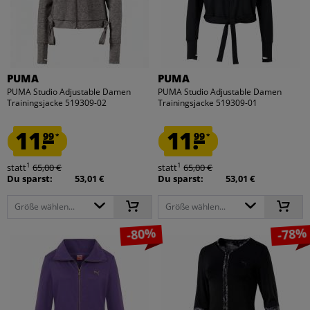
PUMA
PUMA
PUMA Studio Adjustable Damen
PUMA Studio Adjustable Damen
Trainingsjacke 519309-02
Trainingsjacke 519309-01
11.
11.
99
99
*
*
1
1
statt
65,00 €
statt
65,00 €
Du sparst:
53,01 €
Du sparst:
53,01 €
Größe wählen...
Größe wählen...
-80%
-78%