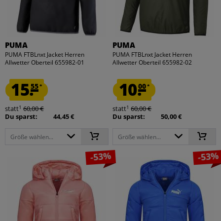
PUMA
PUMA
PUMA FTBLnxt Jacket Herren
PUMA FTBLnxt Jacket Herren
Allwetter Oberteil 655982-01
Allwetter Oberteil 655982-02
15.
10.
55
00
*
*
1
1
statt
60,00 €
statt
60,00 €
Du sparst:
44,45 €
Du sparst:
50,00 €
Größe wählen...
Größe wählen...
-53%
-53%