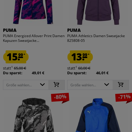
PUMA
PUMA
PUMA Energized Allover Print Damen
PUMA Athletics Damen Sweatjacke
Kapuzen Sweatjacke...
825808-05
15.
13.
99
99
*
*
1
1
statt
65,00 €
statt
60,00 €
Du sparst:
49,01 €
Du sparst:
46,01 €
Größe wählen...
Größe wählen...
-80%
-71%