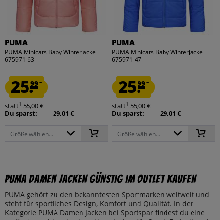
PUMA
PUMA
PUMA Minicats Baby Winterjacke
PUMA Minicats Baby Winterjacke
675971-63
675971-47
25.
25.
99
99
*
*
1
1
statt
55,00 €
statt
55,00 €
Du sparst:
29,01 €
Du sparst:
29,01 €
Größe wählen...
Größe wählen...
PUMA Damen Jacken günstig im Outlet kaufen
PUMA gehört zu den bekanntesten Sportmarken weltweit und
steht für sportliches Design, Komfort und Qualität. In der
Kategorie PUMA Damen Jacken bei Sportspar findest du eine