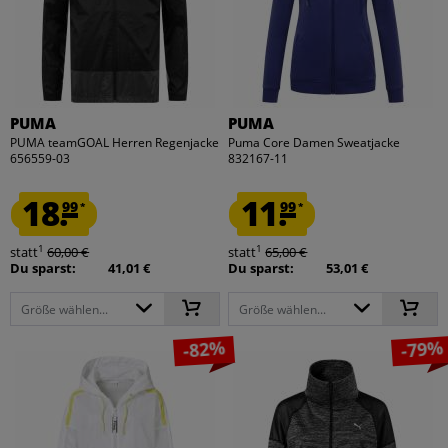
PUMA
PUMA
PUMA teamGOAL Herren Regenjacke
Puma Core Damen Sweatjacke
656559-03
832167-11
18.
11.
99
99
*
*
1
1
statt
60,00 €
statt
65,00 €
Du sparst:
41,01 €
Du sparst:
53,01 €
Größe wählen...
Größe wählen...
-82%
-79%