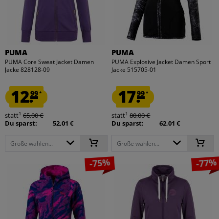
PUMA
PUMA
PUMA Core Sweat Jacket Damen
PUMA Explosive Jacket Damen Sport
Jacke 828128-09
Jacke 515705-01
12.
17.
99
99
*
*
1
1
statt
65,00 €
statt
80,00 €
Du sparst:
52,01 €
Du sparst:
62,01 €
Größe wählen...
Größe wählen...
-75%
-77%