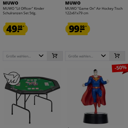
MUWO
MUWO
MUWO "Lil Officer" Kinder
MUWO "Game On" Air Hockey Tisch
Schulranzen Set 5tlg.
122x61x79 cm
49.
99.
99
99
*
*
Größe wählen...
Größe wählen...
-50%