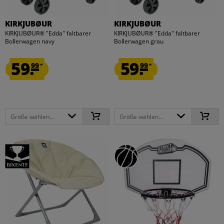
KIRKJUBØUR
KIRKJUBØUR
KIRKJUBØUR® "Edda" faltbarer
KIRKJUBØUR® "Edda" faltbarer
Bollerwagen navy
Bollerwagen grau
59.
59.
99
99
*
*
Größe wählen...
Größe wählen...