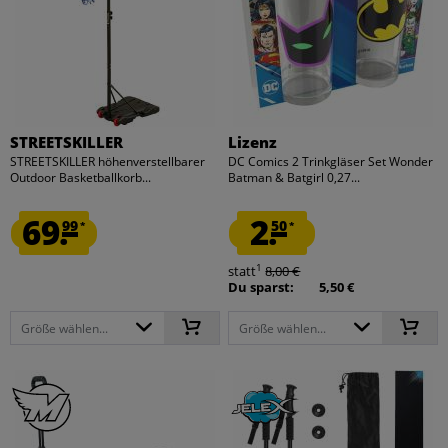
STREETSKILLER
Lizenz
STREETSKILLER höhenverstellbarer
DC Comics 2 Trinkgläser Set Wonder
Outdoor Basketballkorb...
Batman & Batgirl 0,27...
69.
2.
99
50
*
*
1
statt
8,00 €
Du sparst:
5,50 €
Größe wählen...
Größe wählen...