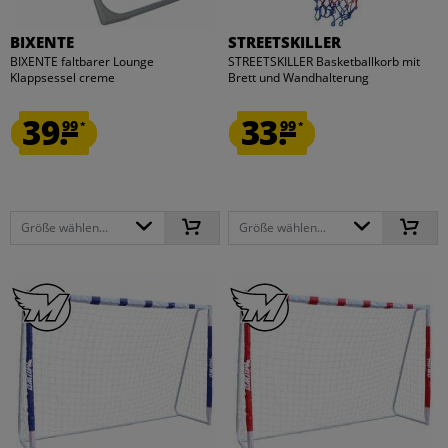
BIXENTE
STREETSKILLER
BIXENTE faltbarer Lounge
STREETSKILLER Basketballkorb mit
Klappsessel creme
Brett und Wandhalterung
39.
33.
99
99
*
*
Größe wählen...
Größe wählen...