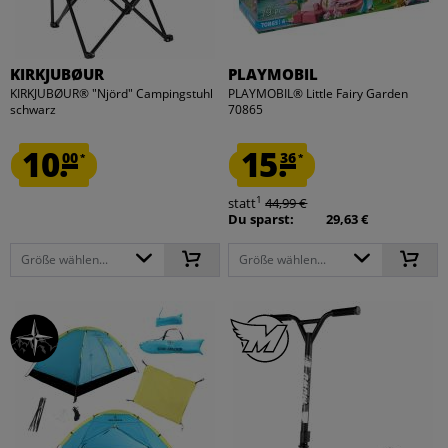
KIRKJUBØUR
PLAYMOBIL
KIRKJUBØUR® "Njörd" Campingstuhl
PLAYMOBIL® Little Fairy Garden
schwarz
70865
10.
15.
00
36
*
*
1
statt
44,99 €
Du sparst:
29,63 €
Größe wählen...
Größe wählen...