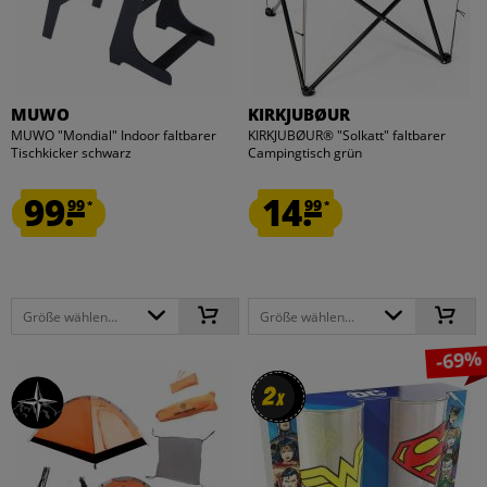
MUWO
KIRKJUBØUR
MUWO "Mondial" Indoor faltbarer
KIRKJUBØUR® "Solkatt" faltbarer
Tischkicker schwarz
Campingtisch grün
99.
14.
99
99
*
*
Größe wählen...
Größe wählen...
-69%
2
2
x
x