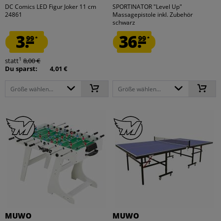
DC Comics LED Figur Joker 11 cm
SPORTINATOR "Level Up"
24861
Massagepistole inkl. Zubehör
schwarz
3.
36.
99
99
*
*
1
statt
8,00 €
Du sparst:
4,01 €
Größe wählen...
Größe wählen...
MUWO
MUWO