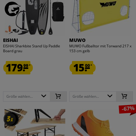
EISHAI
MUWO
EISHAI Sharkbite Stand Up Paddle
MUWO Fußballtor mit Torwand 217 x
Board grau
153 cm gelb
179.
15.
99
00
*
*
Größe wählen...
Größe wählen...
-67%
3
3
x
x