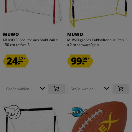
MUWO
MUWO
MUWO Fußballtor aus Stahl 240 x
MUWO großes Fußballtor aus Stahl 3
150 cm rot/weiß
x 2 m schwarz/gelb
24.
99.
37
99
*
*
Größe wählen...
Größe wählen...