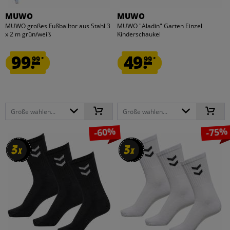
MUWO
MUWO
MUWO großes Fußballtor aus Stahl 3
MUWO "Aladin" Garten Einzel
x 2 m grün/weiß
Kinderschaukel
99.
49.
99
99
*
*
Größe wählen...
Größe wählen...
-60%
-75%
3
3
3
3
x
x
x
x