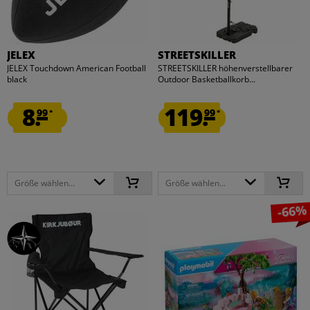
JELEX
STREETSKILLER
JELEX Touchdown American Football
STREETSKILLER höhenverstellbarer
black
Outdoor Basketballkorb...
8.
119.
99
99
*
*
Größe wählen...
Größe wählen...
-66%