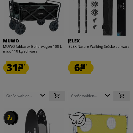
MUWO
JELEX
MUWO faltbarer Bollerwagen 100 L,
JELEX Nature Walking Stöcke schwarz
max. 110 kg schwarz
31.
6.
79
66
*
*
Größe wählen...
Größe wählen...
7
7
x
x