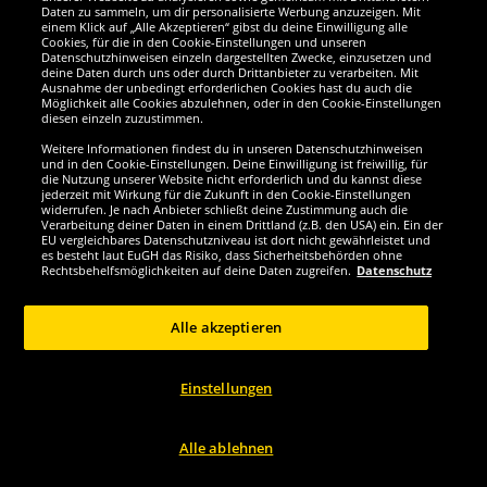
MUWO Indoor faltbare Mini
ANDIARBEIT® "Höhenangst"
Daten zu sammeln, um dir personalisierte Werbung anzuzeigen. Mit
Tischtennisplatte 137 x 76 cm...
ausziehbare Teleskopleiter 2,6 m
einem Klick auf „Alle Akzeptieren“ gibst du deine Einwilligung alle
Cookies, für die in den Cookie-Einstellungen und unseren
Datenschutzhinweisen einzeln dargestellten Zwecke, einzusetzen und
59.
49.
99
99
deine Daten durch uns oder durch Drittanbieter zu verarbeiten. Mit
*
*
Ausnahme der unbedingt erforderlichen Cookies hast du auch die
Möglichkeit alle Cookies abzulehnen, oder in den Cookie-Einstellungen
diesen einzeln zuzustimmen.
Weitere Informationen findest du in unseren Datenschutzhinweisen
und in den Cookie-Einstellungen. Deine Einwilligung ist freiwillig, für
die Nutzung unserer Website nicht erforderlich und du kannst diese
Größe wählen...
Größe wählen...
jederzeit mit Wirkung für die Zukunft in den Cookie-Einstellungen
widerrufen. Je nach Anbieter schließt deine Zustimmung auch die
-74%
Verarbeitung deiner Daten in einem Drittland (z.B. den USA) ein. Ein der
EU vergleichbares Datenschutzniveau ist dort nicht gewährleistet und
es besteht laut EuGH das Risiko, dass Sicherheitsbehörden ohne
2
2
x
x
Rechtsbehelfsmöglichkeiten auf deine Daten zugreifen.
Datenschutz
Alle akzeptieren
Einstellungen
Alle ablehnen
Lizenz
JELEX
DC Comics 2 Trinkgläser Set Wonder
JELEX Nature Walking Stöcke silber