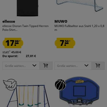
ellesse
MUWO
ellesse Dioran Twin Tipped Herren
MUWO Fußballtor aus Stahl 1,20 x 0,8
Polo-Shirt...
m
17.
7.
99
50
*
*
1
statt
45,00 €
Du sparst:
27,01 €
Größe wählen...
Größe wählen...