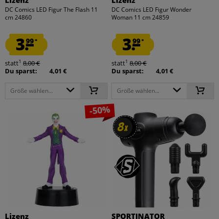
DC Comics LED Figur The Flash 11
DC Comics LED Figur Wonder
cm 24860
Woman 11 cm 24859
3.
3.
99
99
*
*
1
1
statt
8,00 €
statt
8,00 €
Du sparst:
4,01 €
Du sparst:
4,01 €
Größe wählen...
Größe wählen...
-50%
8
8
x
x
Lizenz
SPORTINATOR