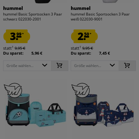
hummel
hummel
hummel Basic Sportsocken 3 Paar
hummel Basic Sportsocken 3 Paar
schwarz 022030-2001
weiß 022030-9001
3.
2.
99
50
*
*
1
1
statt
9,95 €
statt
9,95 €
Du sparst:
5,96 €
Du sparst:
7,45 €
Größe wählen...
Größe wählen...