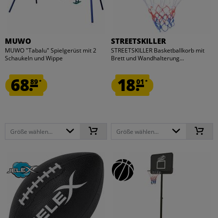
MUWO
STREETSKILLER
MUWO "Tabalu" Spielgerüst mit 2
STREETSKILLER Basketballkorb mit
Schaukeln und Wippe
Brett und Wandhalterung...
68.
18.
89
01
*
*
Größe wählen...
Größe wählen...