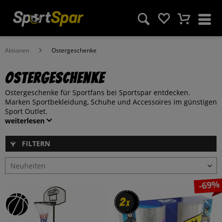
Aktionen
Ostergeschenke
Ostergeschenke
Ostergeschenke für Sportfans bei Sportspar entdecken.
Marken Sportbekleidung, Schuhe und Accessoires im günstigen
Sport Outlet.
weiterlesen
FILTERN
-69%
2
2
x
x