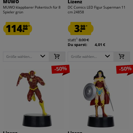
MUWO
Lizenz
MUWO klappbarer Pokertisch für 8
DC Comics LED Figur Superman 11
Spieler grün
cm 24858
114.
3.
99
99
*
*
1
statt
8,00 €
Du sparst:
4,01 €
Größe wählen...
Größe wählen...
-50%
-50%
Lizenz
Lizenz