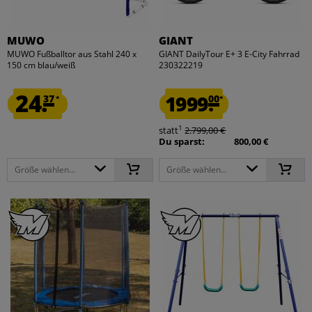
MUWO
GIANT
MUWO Fußballtor aus Stahl 240 x
GIANT DailyTour E+ 3 E-City Fahrrad
150 cm blau/weiß
230322219
24.
1999.
37
00
*
*
1
statt
2.799,00 €
Du sparst:
800,00 €
Größe wählen...
Größe wählen...