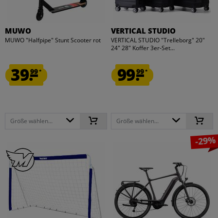
MUWO
VERTICAL STUDIO
MUWO "Halfpipe" Stunt Scooter rot
VERTICAL STUDIO "Trelleborg" 20"
24" 28" Koffer 3er-Set...
39.
99.
99
99
*
*
Größe wählen...
Größe wählen...
-29%