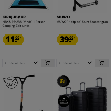
KIRKJUBØUR
MUWO
KIRKJUBØUR® "Vindr" 1 Person-
MUWO "Halfpipe" Stunt Scooter grau
Camping-Zelt türkis
11.
39.
00
99
*
*
Größe wählen...
Größe wählen...
3
3
x
x