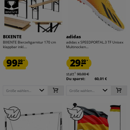
BIXENTE
adidas
BIXENTE Bierzeltgarnitur 170 cm
adidas x SPEEDPORTAL.3 TF Unisex
klappbar inkl....
Multinocken...
99.
29.
99
99
*
*
1
statt
90,00 €
Du sparst:
60,01 €
Größe wählen...
Größe wählen...