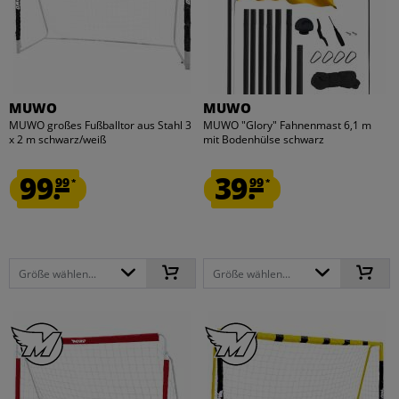
MUWO
MUWO
MUWO großes Fußballtor aus Stahl 3
MUWO "Glory" Fahnenmast 6,1 m
x 2 m schwarz/weiß
mit Bodenhülse schwarz
99.
39.
99
99
*
*
Größe wählen...
Größe wählen...