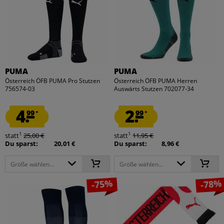
PUMA
PUMA
Österreich ÖFB PUMA Pro Stutzen
Österreich ÖFB PUMA Herren
756574-03
Auswärts Stutzen 702077-34
4.
2.
99
99
*
*
1
1
statt
25,00 €
statt
11,95 €
Du sparst:
20,01 €
Du sparst:
8,96 €
Größe wählen...
Größe wählen...
-75%
-78%