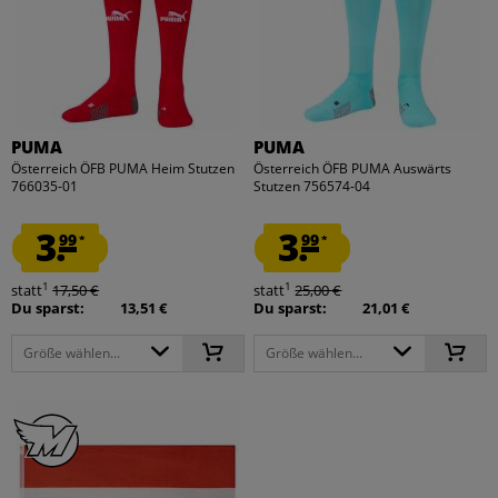
PUMA
PUMA
Österreich ÖFB PUMA Heim Stutzen
Österreich ÖFB PUMA Auswärts
766035-01
Stutzen 756574-04
3.
3.
99
99
*
*
1
1
statt
17,50 €
statt
25,00 €
Du sparst:
13,51 €
Du sparst:
21,01 €
Größe wählen...
Größe wählen...