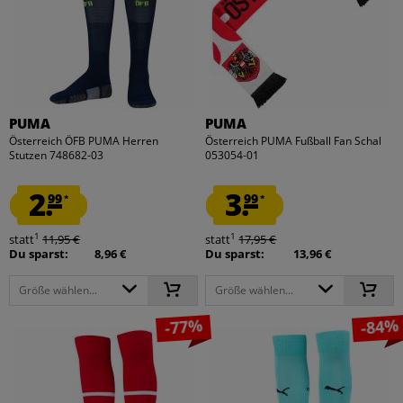
PUMA
PUMA
Österreich ÖFB PUMA Herren
Österreich PUMA Fußball Fan Schal
Stutzen 748682-03
053054-01
2.
3.
99
99
*
*
1
1
statt
11,95 €
statt
17,95 €
Du sparst:
8,96 €
Du sparst:
13,96 €
Größe wählen...
Größe wählen...
-77%
-84%