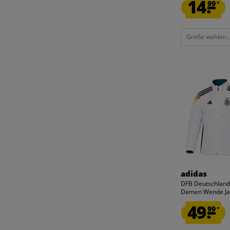
14.
99
*
Größe wählen..
adidas
DFB Deutschland
Damen Wende Jac
49.
99
*