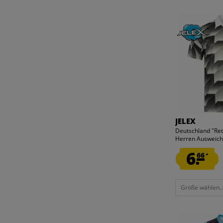
JELEX
Deutschland "Ret
Herren Ausweich 
6.
66
*
Größe wählen..