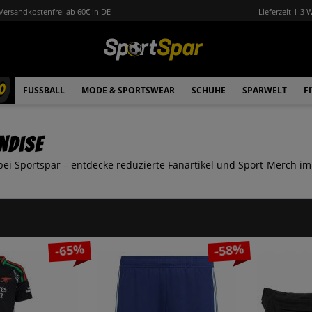
Versandkostenfrei ab 60€ in DE
Lieferzeit 1-3 
0
FUSSBALL
MODE & SPORTSWEAR
SCHUHE
SPARWELT
F
ndise
ei Sportspar – entdecke reduzierte Fanartikel und Sport-Merch im
-65%
-58%