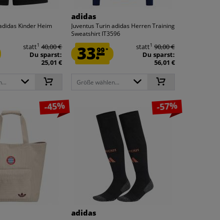
adidas
 adidas Kinder Heim
Juventus Turin adidas Herren Training
Sweatshirt IT3596
1
1
statt
40,00 €
33.
statt
90,00 €
99
*
Du sparst:
Du sparst:
25,01 €
56,01 €
...
Größe wählen...
-45%
-57%
adidas