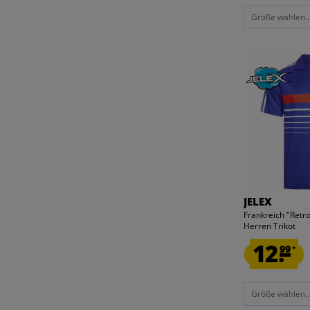
Größe wählen..
JELEX
Frankreich "Retro
Herren Trikot
12.
99
*
Größe wählen..