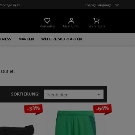
Werktage in DE
Change language:
Merkzettel
Mein Konto
Warenkorb
ITNESS
MARKEN
WEITERE SPORTARTEN
 Outlet.
SORTIERUNG:
-33%
-64%