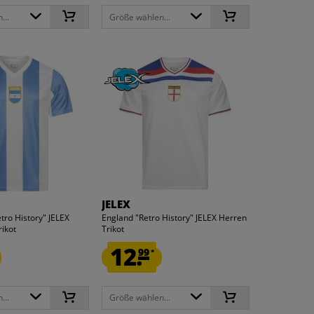
...
Größe wählen...
JELEX
tro History" JELEX
England "Retro History" JELEX Herren
ikot
Trikot
12.
99
*
...
Größe wählen...