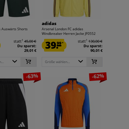
adidas
s Auswärts Shorts
Arsenal London FC adidas
Windbreaker Herren Jacke JF0552
1
1
statt
45,00 €
39.
statt
130,00 €
99
*
Du sparst:
Du sparst:
29,01 €
90,01 €
...
Größe wählen...
-63%
-62%