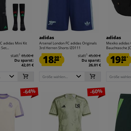
adidas
adidas
C adidas Mini Kit
Arsenal London FC adidas Originals
Mexiko adidas 
 Set...
3rd Herren Shorts IZ0111
Bauchtasche J
1
1
statt
65,00 €
18.
statt
45,00 €
19.
99
99
*
*
Du sparst:
Du sparst:
42,01 €
26,01 €
.
Größe wählen...
Größe wählen
-64%
-60%