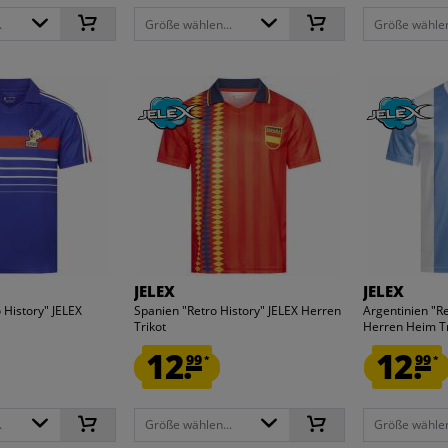
.
Größe wählen...
Größe wählen
JELEX
JELEX
 History" JELEX
Spanien "Retro History" JELEX Herren
Argentinien "Re
Trikot
Herren Heim Tr
12.
12.
99
99
*
*
.
Größe wählen...
Größe wählen