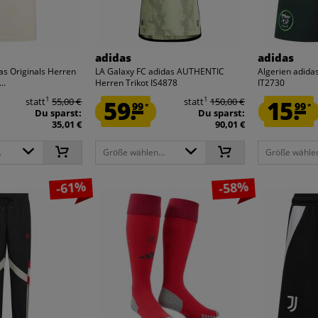
adidas
adidas
as Originals Herren
LA Galaxy FC adidas AUTHENTIC
Algerien adida
..
Herren Trikot IS4878
IT2730
1
1
statt
55,00 €
59.
statt
150,00 €
15.
99
99
*
*
Du sparst:
Du sparst:
35,01 €
90,01 €
.
Größe wählen...
Größe wählen
-61%
-58%