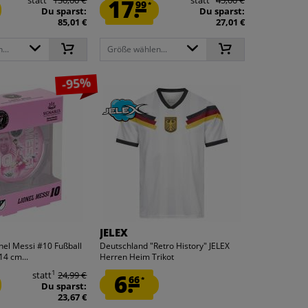
17.
99
*
Du sparst:
Du sparst:
85,01 €
27,01 €
...
Größe wählen...
-95%
S
JELEX
onel Messi #10 Fußball
Deutschland "Retro History" JELEX
4 cm...
Herren Heim Trikot
1
statt
24,99 €
6.
66
*
Du sparst:
23,67 €