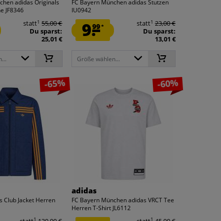
hen adidas Originals
FC Bayern München adidas Stutzen
e JF8346
IU0942
1
1
statt
55,00 €
9.
statt
23,00 €
99
*
Du sparst:
Du sparst:
25,01 €
13,01 €
...
Größe wählen...
-65%
-60%
adidas
s Club Jacket Herren
FC Bayern München adidas VRCT Tee
Herren T-Shirt JL6112
1
1
statt
130,00 €
statt
45,00 €