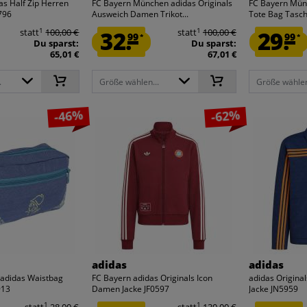
as Half Zip Herren
FC Bayern München adidas Originals
FC Bayern Münc
796
Ausweich Damen Trikot...
Tote Bag Tasch
1
1
statt
100,00 €
32.
statt
100,00 €
29.
99
99
*
*
Du sparst:
Du sparst:
65,01 €
67,01 €
.
Größe wählen...
Größe wählen
-46%
-62%
adidas
adidas
adidas Waistbag
FC Bayern adidas Originals Icon
adidas Original
913
Damen Jacke JF0597
Jacke JN5959
1
1
statt
28,00 €
statt
130,00 €