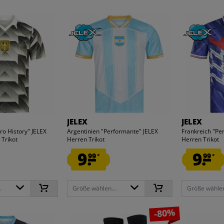
JELEX
JELEX
ro History" JELEX
Argentinien "Performante" JELEX
Frankreich "Pe
Trikot
Herren Trikot
Herren Trikot
9.
9.
99
99
*
*
.
Größe wählen...
Größe wählen
-80%