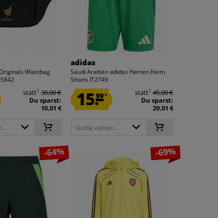
adidas
Originals Waistbag
Saudi Arabien adidas Herren Heim
C5842
Shorts IT2749
1
1
statt
30,00 €
15.
statt
45,00 €
99
*
Du sparst:
Du sparst:
10,01 €
29,01 €
...
Größe wählen...
-64%
-69%