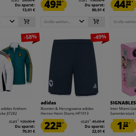
49.
44.
99
99
*
*
Du sparst:
Du sparst:
13,01 €
80,01 €
.
Größe wählen...
Größe wählen
-58%
-49%
adidas
SIGNABLE
 adidas Anthem
Bosnien & Herzogowina adidas
Inter Miami Li
ke JI7282
Herren Heim Shorts HF1913
Sammlerstück 1
1
1
statt
120,00 €
22.
statt
45,00 €
1.
99
32
*
*
Du sparst:
Du sparst:
70,01 €
22,01 €