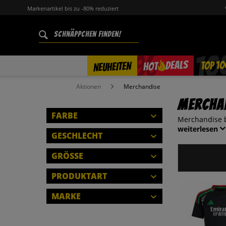
Markenartikel bis zu -80% reduziert
%
TOP 10
DEALS
NEUHEITEN
HOT
Aktionen
Merchandise
Mercha
FARBE
Merchandise b
weiterlesen
GESCHLECHT
HERREN
GRÖSSE
DAMEN
2XS
PRODUKTART
KINDER
XS
TISCHKICKER
MARKE
S
SCHLIESSEN
FAHNE/FLAGGE
M
ADIDAS
SCHLIESSEN
FUSSBALLSET