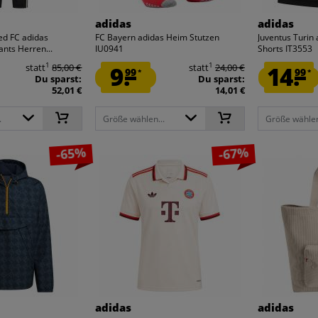
adidas
adidas
ed FC adidas
FC Bayern adidas Heim Stutzen
Juventus Turin
ants Herren...
IU0941
Shorts IT3553
1
1
statt
85,00 €
9.
statt
24,00 €
14.
99
99
*
*
Du sparst:
Du sparst:
52,01 €
14,01 €
.
Größe wählen...
Größe wählen
-65%
-67%
adidas
adidas