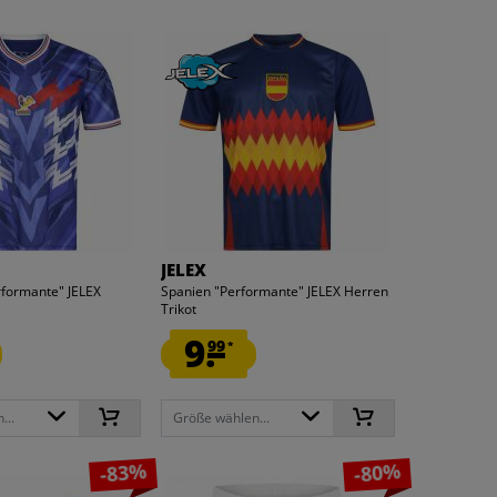
JELEX
rformante" JELEX
Spanien "Performante" JELEX Herren
Trikot
9.
99
*
...
Größe wählen...
-83%
-80%