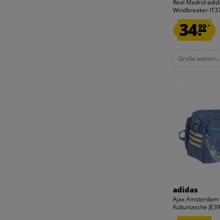
Real Madrid adid
Windbreaker IT3
34.
99
*
Größe wählen..
adidas
Ajax Amsterdam 
Kulturtasche JE3