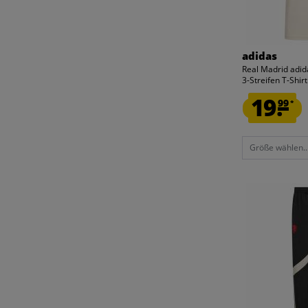
TRAININGSANZUG
46
ZUBEHÖR
47
SONSTIGES
EINHEITSGRÖSSE
adidas
Real Madrid adid
3-Streifen T-Shirt.
19.
99
*
Größe wählen..