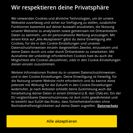
Wir respektieren deine Privatsphäre
Wir verwenden Cookies und ähnliche Technologien, um dir unsere
Webseite zuverlässig und sicher zur Verfügung zu stellen, zusätzliche
Funktionen basierend auf deiner Auswahl anzubieten, die Nutzung
Wir sind ausgezeichnet
unserer Webseite zu analysieren sowie gemeinsam mit Drittanbietern
Daten zu sammeln, um dir personalisierte Werbung anzuzeigen. Mit
einem Klick auf „Alle Akzeptieren“ gibst du deine Einwilligung alle
Cookies, für die in den Cookie-Einstellungen und unseren
Datenschutzhinweisen einzeln dargestellten Zwecke, einzusetzen und
deine Daten durch uns oder durch Drittanbieter zu verarbeiten. Mit
Ausnahme der unbedingt erforderlichen Cookies hast du auch die
Möglichkeit alle Cookies abzulehnen, oder in den Cookie-Einstellungen
diesen einzeln zuzustimmen.
Weitere Informationen findest du in unseren Datenschutzhinweisen
und in den Cookie-Einstellungen. Deine Einwilligung ist freiwillig, für
die Nutzung unserer Website nicht erforderlich und du kannst diese
jederzeit mit Wirkung für die Zukunft in den Cookie-Einstellungen
widerrufen. Je nach Anbieter schließt deine Zustimmung auch die
Verarbeitung deiner Daten in einem Drittland (z.B. den USA) ein. Ein der
Werde SportSpar-Fan!
EU vergleichbares Datenschutzniveau ist dort nicht gewährleistet und
es besteht laut EuGH das Risiko, dass Sicherheitsbehörden ohne
Rechtsbehelfsmöglichkeiten auf deine Daten zugreifen.
Datenschutz
Alle akzeptieren
Copyright © 2024 Sportspar GmbH, Gustav-Adolf-Ring 7, 04838 Eilenburg DE -