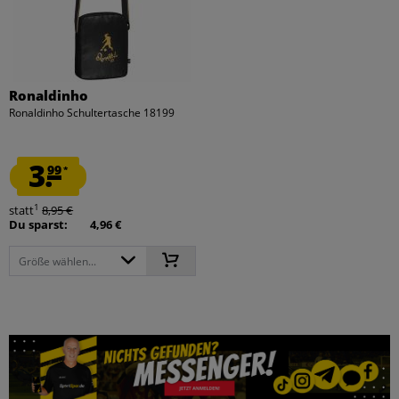
Ronaldinho
Ronaldinho Schultertasche 18199
3.
99
*
1
statt
8,95 €
Du sparst:
4,96 €
Größe wählen...