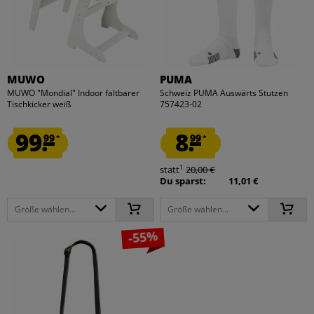
MUWO
PUMA
MUWO "Mondial" Indoor faltbarer
Schweiz PUMA Auswärts Stutzen
Tischkicker weiß
757423-02
99.
8.
99
99
*
*
1
statt
20,00 €
Du sparst:
11,01 €
Größe wählen...
Größe wählen...
-55%