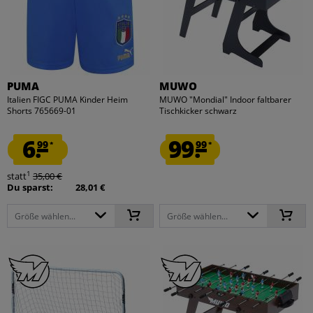
PUMA
MUWO
Italien FIGC PUMA Kinder Heim
MUWO "Mondial" Indoor faltbarer
Shorts 765669-01
Tischkicker schwarz
6.
99.
99
99
*
*
1
statt
35,00 €
Du sparst:
28,01 €
Größe wählen...
Größe wählen...