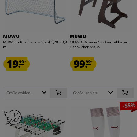
MUWO
MUWO
MUWO Fußballtor aus Stahl 1,20 x 0,8
MUWO "Mondial" Indoor faltbarer
m
Tischkicker braun
19.
99.
99
99
*
*
Größe wählen...
Größe wählen...
-55%