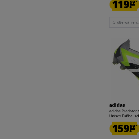
119.
99
*
Größe wählen..
adidas
adidas Predator 
Unisex Fußballs
159.
99
*