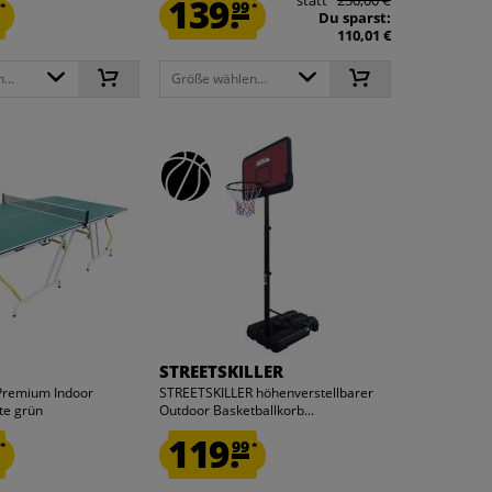
139.
99
*
*
Du sparst:
110,01 €
...
Größe wählen...
STREETSKILLER
Premium Indoor
STREETSKILLER höhenverstellbarer
te grün
Outdoor Basketballkorb...
119.
99
*
*