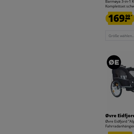
Barmøya 3-in-1 
Komplettset sch
169.
99
*
Größe wählen..
Øvre Eidfjor
Øvre Eidfjord "Al
Fahrradanhänger.