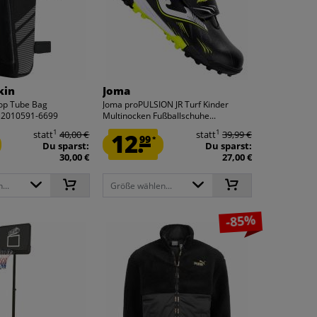
kin
Joma
Top Tube Bag
Joma proPULSION JR Turf Kinder
 2010591-6699
Multinocken Fußballschuhe...
1
1
statt
40,00 €
12.
statt
39,99 €
99
*
Du sparst:
Du sparst:
30,00 €
27,00 €
...
Größe wählen...
-85%