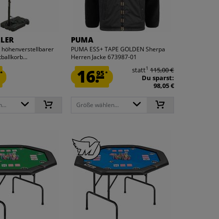
LLER
PUMA
 höhenverstellbarer
PUMA ESS+ TAPE GOLDEN Sherpa
allkorb...
Herren Jacke 673987-01
1
16.
statt
115,00 €
95
*
*
Du sparst:
98,05 €
...
Größe wählen...