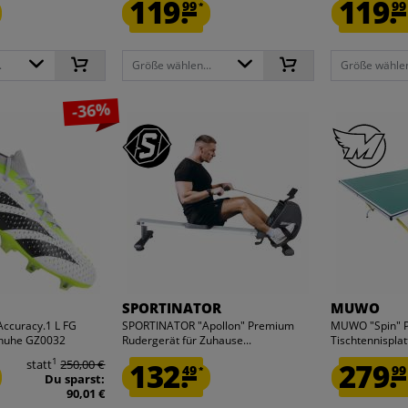
119.
119.
99
99
*
.
Größe wählen...
Größe wählen
-36%
SPORTINATOR
MUWO
Accuracy.1 L FG
SPORTINATOR "Apollon" Premium
MUWO "Spin" 
chuhe GZ0032
Rudergerät für Zuhause...
Tischtennisplat
1
statt
250,00 €
132.
279.
49
99
*
Du sparst:
90,01 €