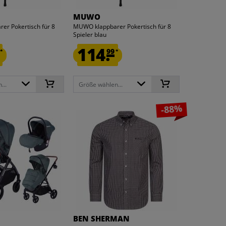
MUWO
er Pokertisch für 8
MUWO klappbarer Pokertisch für 8
Spieler blau
114.
99
*
*
...
Größe wählen...
-88%
BEN SHERMAN