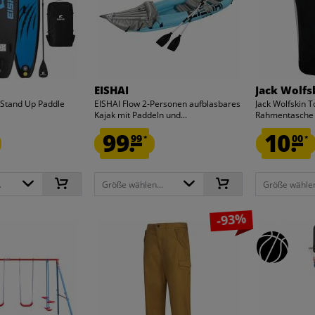
EISHAI
Jack Wolfs
 Stand Up Paddle
EISHAI Flow 2-Personen aufblasbares
Jack Wolfskin 
Kajak mit Paddeln und...
Rahmentasche
99.
10.
99
00
*
*
.
Größe wählen...
Größe wählen
-93%