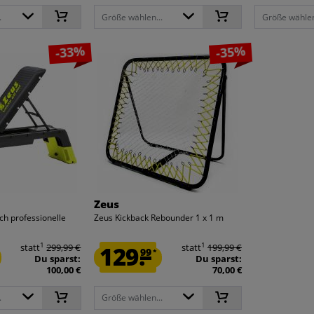
.
Größe wählen...
Größe wählen
-33%
-35%
Zeus
ch professionelle
Zeus Kickback Rebounder 1 x 1 m
1
1
statt
299,99 €
129.
statt
199,99 €
99
*
Du sparst:
Du sparst:
100,00 €
70,00 €
.
Größe wählen...