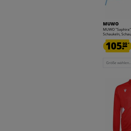
MUWO
MUWO "Saphira" 
Schaukeln, Schau
105.
99
*
Größe wählen..