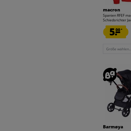
macron
Spanien RFEF ma
Schiedsrichter J
5.
00
*
Größe wählen..
Barmøya