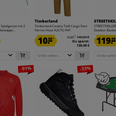
Timberland
STREETSKI
Spielgerüst mit 2
Timberland Cavalry Twill Cargo Pant
STREETSKILLER
kelwippe...
Herren Hose A2CYU-P47
Outdoor Basketb
1
10.
statt
140,00 €
119.
00
99
*
Du sparst:
130,00 €
.
Größe wählen...
Größe wählen
-91%
-33%