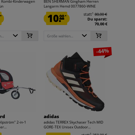
1 Kombi-Kinderwagen
BEN SHERMAN Gingham Herren
ün
Langarm Hemd 0077860-WINE
1
10.
statt
80,00 €
00
*
*
Du sparst:
70,00 €
...
Größe wählen...
-44%
ord
adidas
Alpström" 2-in-1
adidas TERREX Skychaser Tech MID
r...
GORE-TEX Unisex Outdoor...
1
statt
250,00 €