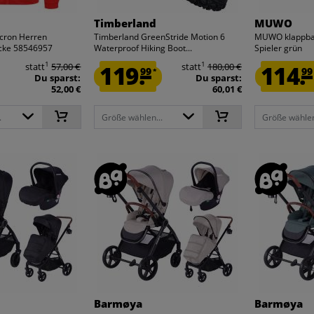
Timberland
MUWO
cron Herren
Timberland GreenStride Motion 6
MUWO klappbar
acke 58546957
Waterproof Hiking Boot...
Spieler grün
1
1
statt
57,00 €
119.
statt
180,00 €
114.
99
99
*
Du sparst:
Du sparst:
52,00 €
60,01 €
.
Größe wählen...
Größe wählen
Barmøya
Barmøya