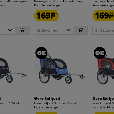
Kombi-Kinderwagen
Barmøya 3-in-1 Kombi-Kinderwagen
Barmøya 3-in-
warz
Komplettset beige
Komplettset gr
169.
169.
99
99
*
.
Größe wählen...
Größe wählen
d
Øvre Eidfjord
Øvre Eidfj
pström" 2-in-1
Øvre Eidfjord "Alpström" 2-in-1
Øvre Eidfjord "
..
Fahrradanhänger...
Fahrradanhänge