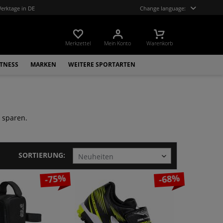
Werktage in DE
Change language:
Merkzettel
Mein Konto
Warenkorb
ITNESS
MARKEN
WEITERE SPORTARTEN
a sparen.
SORTIERUNG:
-75%
-68%