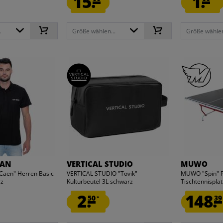
15.
1.
.
Größe wählen...
Größe wählen
IAN
VERTICAL STUDIO
MUWO
aen" Herren Basic
VERTICAL STUDIO "Tovik"
MUWO "Spin" 
rz
Kulturbeutel 3L schwarz
Tischtennispla
2.
148.
50
39
*