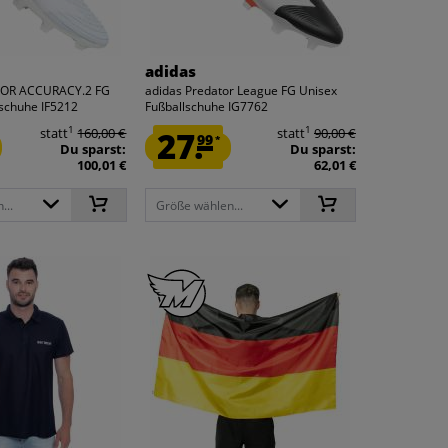
adidas
TOR ACCURACY.2 FG
adidas Predator League FG Unisex
schuhe IF5212
Fußballschuhe IG7762
1
1
statt
160,00 €
27.
statt
90,00 €
99
*
Du sparst:
Du sparst:
100,01 €
62,01 €
...
Größe wählen...