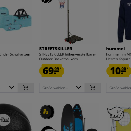
STREETSKILLER
hummel
Kinder Schulranzen
STREETSKILLER höhenverstellbarer
hummel hmlMO
Outdoor Basketballkorb...
Herren Kapuzen
69.
10.
99
00
*
*
.
Größe wählen...
Größe wählen
7
7
x
x