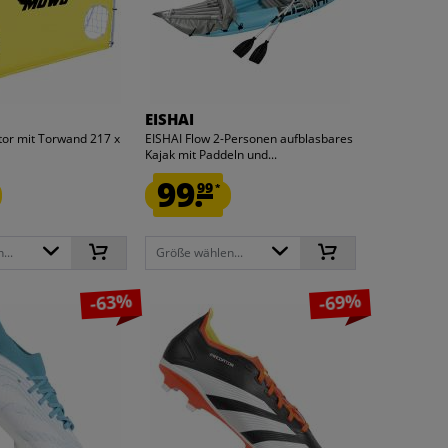
EISHAI
or mit Torwand 217 x
EISHAI Flow 2-Personen aufblasbares
Kajak mit Paddeln und...
99.
99
*
...
Größe wählen...
-63%
-69%