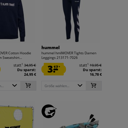
hummel
VER Cotton Hoodie
hummel hmlMOVER Tights Damen
 Sweatshirt...
Leggings 213171-7026
1
1
statt
34,95 €
3.
statt
19,95 €
17
*
Du sparst:
Du sparst:
24,95 €
16,78 €
...
Größe wählen...