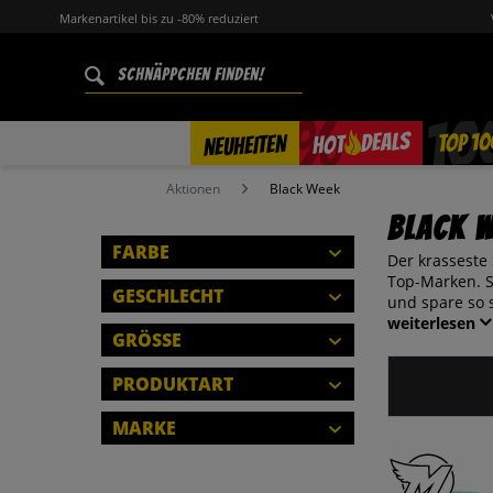
Markenartikel bis zu -80% reduziert
%
TOP 10
DEALS
NEUHEITEN
HOT
Aktionen
Black Week
Black 
FARBE
Der krasseste 
Top-Marken. Si
GESCHLECHT
und spare so s
weiterlesen
HERREN
GRÖSSE
DAMEN
4XS
PRODUKTART
KINDER
2XS
BRETTSPIEL
MARKE
XS
SCHLIESSEN
FAHRRAD
S
ADIDAS
GARDINEN