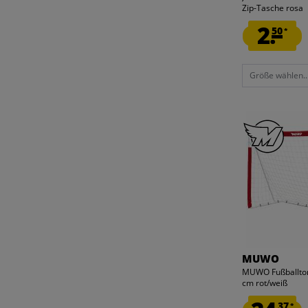
ZEUS
Zip-Tasche rosa
2.
50
*
Größe wählen..
MUWO
MUWO Fußballtor
cm rot/weiß
37
*