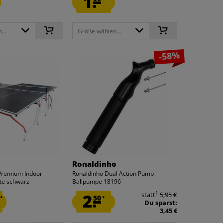
1.
...
Größe wählen...
-58%
Ronaldinho
Premium Indoor
Ronaldinho Dual Action Pump
tte schwarz
Ballpumpe 18196
1
2.
statt
5,95 €
50
*
*
Du sparst:
3,45 €