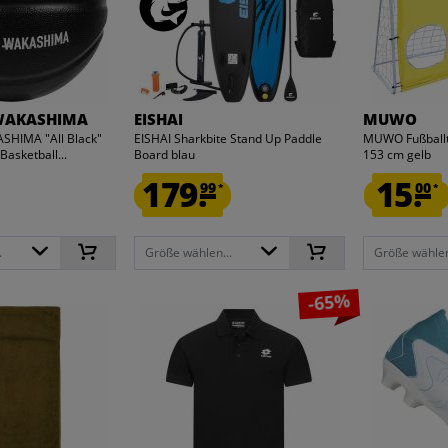
 WAKASHIMA
EISHAI
MUWO
SHIMA "All Black"
EISHAI Sharkbite Stand Up Paddle
MUWO Fußballt
asketball...
Board blau
153 cm gelb
179.
15.
99
00
*
*
.
Größe wählen...
Größe wählen
-65%