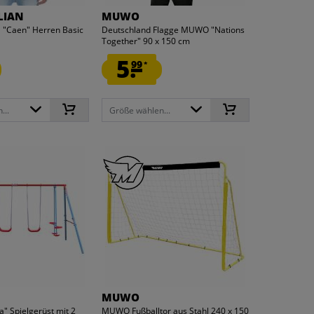
LIAN
MUWO
"Caen" Herren Basic
Deutschland Flagge MUWO "Nations
Together" 90 x 150 cm
5.
99
*
...
Größe wählen...
MUWO
 Spielgerüst mit 2
MUWO Fußballtor aus Stahl 240 x 150