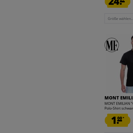
24.
Größe wählen..
MONT EMIL
MONT EMILIAN "C
Polo-Shirt schwa
1.
00
*