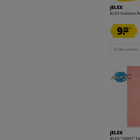
REEBOK
JELEX
T-SHIRT
REPLAY
JELEX Ambition R
TOP
RONALDINHO
TRIKOT
9.
SALOMON
99
*
TRAININGSANZUG
SERGIO TACCHINI
TRAININGSZUBEHÖR
SPALDING
UHR
Größe wählen..
SPEEDO
UNTERHEMD
SPOCADO
UNTERWÄSCHE
SPORTINATOR
WESTE
SPORTSPAR
ZUBEHÖR
STREETSKILLER
SONSTIGES
SUN CITY
TED BAKER
UHLSPORT
UNDER ARMOUR
URBAN FITNESS
JELEX
VERTICAL STUDIO
JELEX "100FIT" F