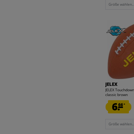
Größe wählen..
JELEX
JELEX Touchdown
classic brown
6.
66
*
Größe wählen..