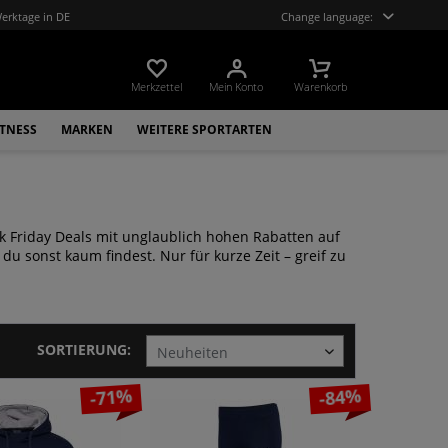
Werktage in DE
Change language:
Merkzettel
Mein Konto
Warenkorb
ITNESS
MARKEN
WEITERE SPORTARTEN
ack Friday Deals mit unglaublich hohen Rabatten auf
du sonst kaum findest. Nur für kurze Zeit – greif zu
SORTIERUNG:
-71%
-84%