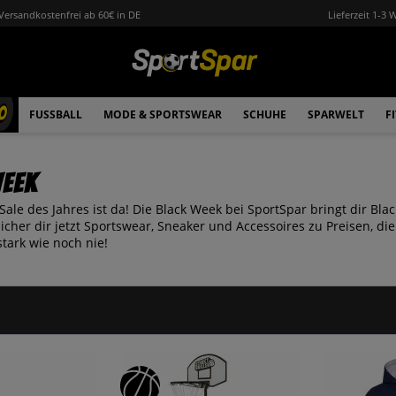
Versandkostenfrei ab 60€ in DE
Lieferzeit 1-3 
0
FUSSBALL
MODE & SPORTSWEAR
SCHUHE
SPARWELT
F
Week
Sale des Jahres ist da! Die Black Week bei SportSpar bringt dir Bl
cher dir jetzt Sportswear, Sneaker und Accessoires zu Preisen, die 
tark wie noch nie!