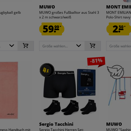
MUWO
MONT EMI
ugbyball gelb
MUWO großes Fußballtor aus Stahl 3
MONT EMILIAN 
x 2 m schwarz/weiß
Polo-Shirt navy
59.
2.
99
50
*
*
.
Größe wählen...
Größe wählen
-81%
4
4
x
x
Sergio Tacchini
MUWO
itness Handtuch mit
Sergio Tacchini Herren Set:
MUWO "Saphira"