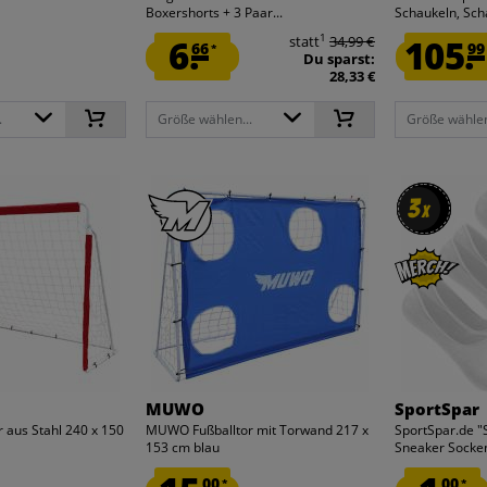
Boxershorts + 3 Paar...
Schaukeln, Sch
1
6.
statt
34,99 €
105.
66
99
*
Du sparst:
28,33 €
.
Größe wählen...
Größe wählen
3
3
x
x
MUWO
SportSpar
 aus Stahl 240 x 150
MUWO Fußballtor mit Torwand 217 x
SportSpar.de "
153 cm blau
Sneaker Socken
00
00
*
*