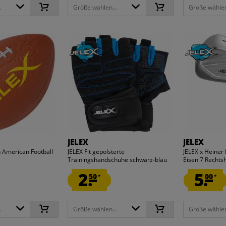
.
Größe wählen...
Größe wählen
JELEX
JELEX
 American Football
JELEX Fit gepolsterte
JELEX x Heiner
Trainingshandschuhe schwarz-blau
Eisen 7 Rechts
2.
5.
50
00
*
*
.
Größe wählen...
Größe wählen