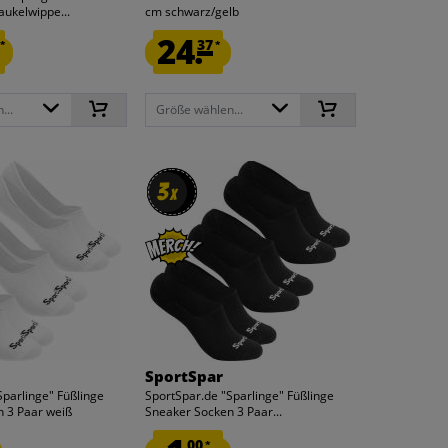
aukelwippe...
cm schwarz/gelb
24.
37
*
*
...
Größe wählen...
3
3
x
x
SportSpar
Sparlinge" Füßlinge
SportSpar.de "Sparlinge" Füßlinge
 3 Paar weiß
Sneaker Socken 3 Paar...
00
*