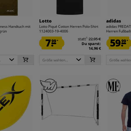
Lotto
adidas
itness Handtuch mit
Lotto Piqué Cotton Herren Polo-Shirt
adidas PREDA
grün
1124003-19-4006
Herren Fußball
1
7.
statt
22,95 €
59.
99
99
*
*
Du sparst:
14,96 €
.
Größe wählen...
Größe wählen