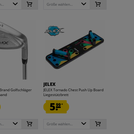
...
Größe wählen...
JELEX
 Brand Golfschläger
JELEX Tornado Chest Push Up Board
hand
Liegestützbrett
5.
99
*
...
Größe wählen...