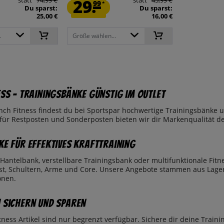
29.
99
*
Du sparst:
Du sparst:
25,00 €
16,00 €
.
Größe wählen...
ess – Trainingsbänke günstig im Outlet
nch Fitness findest du bei Sportspar hochwertige Trainingsbänke un
 für Restposten und Sonderposten bieten wir dir Markenqualität de
ke für effektives Krafttraining
Hantelbank, verstellbare Trainingsbank oder multifunktionale Fitne
ust, Schultern, Arme und Core. Unsere Angebote stammen aus Lag
onen.
 sichern und sparen
tness Artikel sind nur begrenzt verfügbar. Sichere dir deine Traini