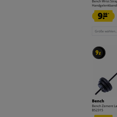
Bench Wrist Stra
Handgelenkband
9.
99
*
Größe wählen..
9
9
x
x
Bench
Bench Zement La
BS2315