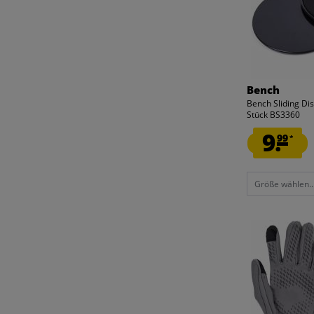
SCHLIESSEN
SCHLIESSEN
Bench
Bench Sliding Di
Stück BS3360
9.
99
*
Größe wählen..