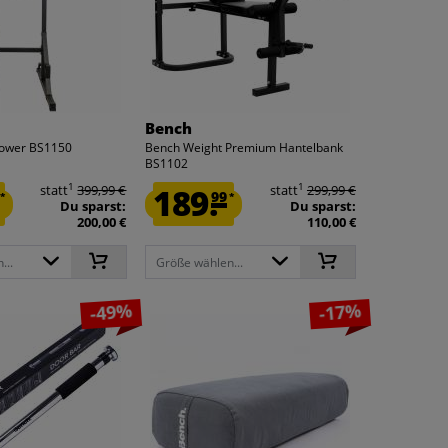
Bench
Tower BS1150
Bench Weight Premium Hantelbank
BS1102
1
1
statt
399,99 €
189.
statt
299,99 €
99
*
*
Du sparst:
Du sparst:
200,00 €
110,00 €
...
Größe wählen...
-49%
-17%