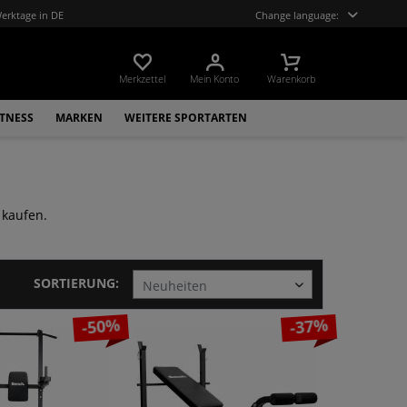
Werktage in DE
Change language:
Merkzettel
Mein Konto
Warenkorb
ITNESS
MARKEN
WEITERE SPORTARTEN
 kaufen.
SORTIERUNG:
-50%
-37%