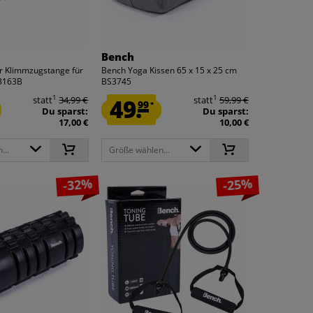
Bench
r Klimmzugstange für
Bench Yoga Kissen 65 x 15 x 25 cm
3163B
BS3745
1
1
statt
34,99 €
49.
statt
59,99 €
99
*
Du sparst:
Du sparst:
17,00 €
10,00 €
...
Größe wählen...
-32%
-25%