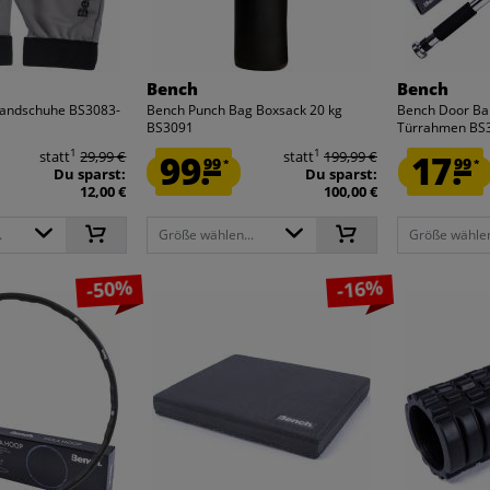
Bench
Bench
Handschuhe BS3083-
Bench Punch Bag Boxsack 20 kg
Bench Door Ba
BS3091
Türrahmen BS
1
1
statt
29,99 €
99.
statt
199,99 €
17.
99
99
*
*
Du sparst:
Du sparst:
12,00 €
100,00 €
.
Größe wählen...
Größe wählen
-50%
-16%