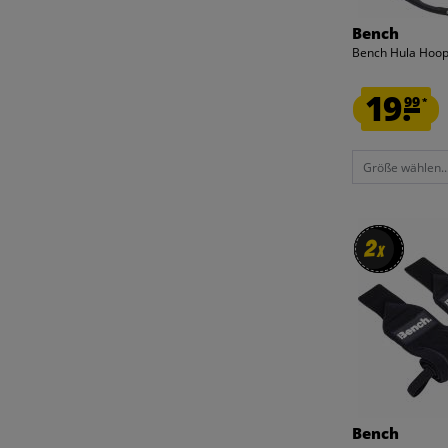
Bench
Bench Hula Hoop
19.
99
*
Größe wählen..
2
2
x
x
Bench