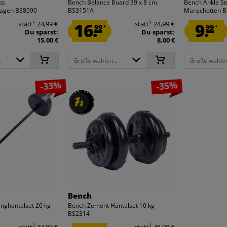
ps
Bench Balance Board 39 x 8 cm
Bench Ankle St
agen BS8090
BS3151A
Manschetten 
1
1
statt
24,99 €
16.
statt
24,99 €
9.
99
99
*
*
Du sparst:
Du sparst:
15,00 €
8,00 €
.
Größe wählen...
Größe wählen
-33%
-35%
7
7
x
x
Bench
nghantelset 20 kg
Bench Zement Hantelset 10 kg
BS2314
1
1
statt
74,99 €
statt
45,99 €