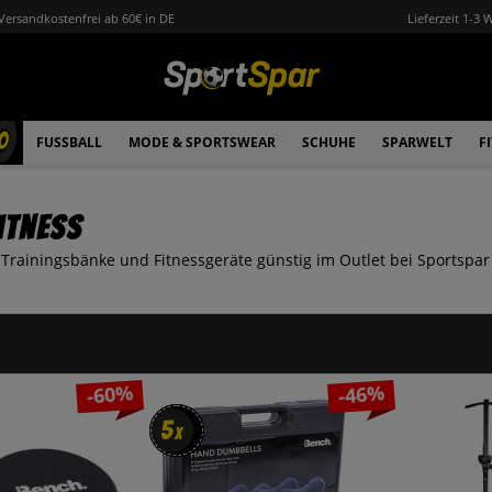
Versandkostenfrei ab 60€ in DE
Lieferzeit 1-3 
0
FUSSBALL
MODE & SPORTSWEAR
SCHUHE
SPARWELT
F
itness
 Trainingsbänke und Fitnessgeräte günstig im Outlet bei Sportspar
-60%
-46%
5
5
x
x