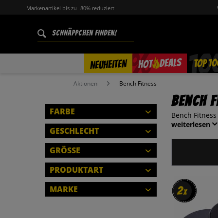
Markenartikel bis zu -80% reduziert
%
TOP 10
DEALS
NEUHEITEN
HOT
Aktionen
Bench Fitness
Bench F
FARBE
Bench Fitness
weiterlesen
GESCHLECHT
HERREN
GRÖSSE
SCHLIESSEN
DAMEN
EINHEITSGRÖSSE
PRODUKTART
KINDER
HANDSCHUHE
MARKE
2
2
SCHLIESSEN
x
x
SCHLIESSEN
TRAININGSZUBEHÖR
BENCH