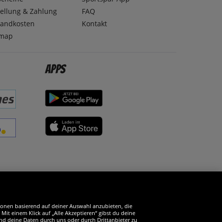
ellung & Zahlung
FAQ
sandkosten
Kontakt
emap
Apps
erde SportSpar-Fan!
tionen basierend auf deiner Auswahl anzubieten, die
it einem Klick auf „Alle Akzeptieren“ gibst du deine
und deine Daten durch uns oder durch Drittanbieter zu