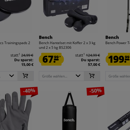
Bench
Bench
scs Trainingspads 2
Bench Hantelset mit Koffer 2 x 3 kg
Bench Power 
und 2 x 5 kg BS2306
1
1
statt
24,99 €
67.
statt
124,99 €
199.
99
99
*
Du sparst:
Du sparst:
15,00 €
57,00 €
.
Größe wählen...
Größe wählen
-40%
-50%