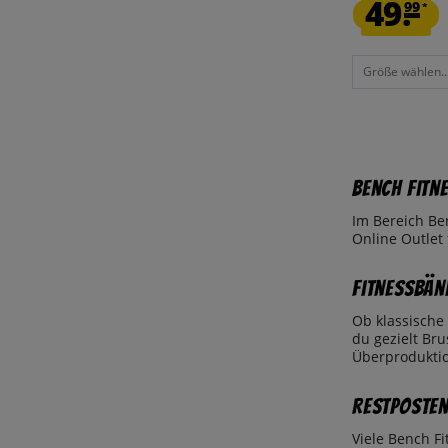
49.
99
*
Größe wählen..
Bench Fitn
Im Bereich Be
Online Outlet
Fitnessbän
Ob klassische 
du gezielt Br
Überprodukti
Restposten
Viele Bench Fi