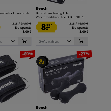
Bench
m Roller Faszienrolle
Bench Gym Toning Tube
C
Widerstandsband Leicht BS3201-A
1
1
statt
24,99 €
8.
statt
11,99 €
99
*
Du sparst:
Du sparst:
8,00 €
3,00 €
...
Größe wählen...
-60%
-27%
2
2
x
x
Bench