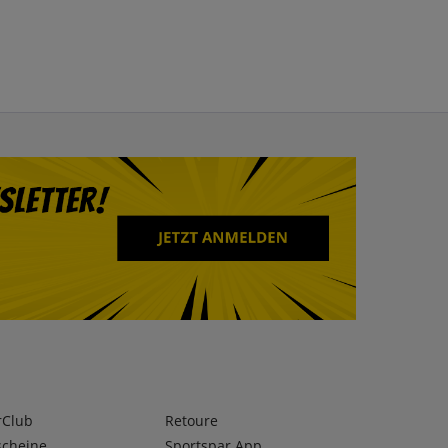
rClub
Retoure
scheine
Sportspar App