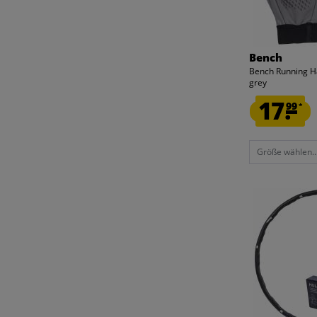
Bench
Bench Running 
grey
17.
99
*
Größe wählen..