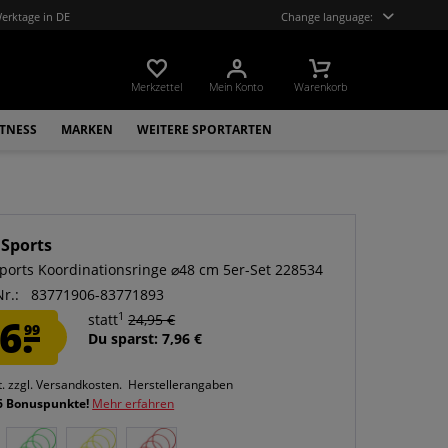
Werktage in DE
Change language:
Merkzettel
Mein Konto
Warenkorb
ITNESS
MARKEN
WEITERE SPORTARTEN
 Sports
 Sports Koordinationsringe ⌀48 cm 5er-Set 228534
Nr.:
83771906-83771893
1
6.
statt
24,95 €
99
Du sparst: 7,96 €
t.
zzgl. Versandkosten.
Herstellerangaben
6 Bonuspunkte!
Mehr erfahren