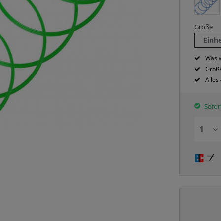
Größe
Einh
Was w
Große
Alles
Sofort