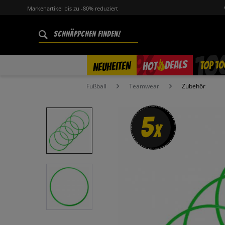
Markenartikel bis zu -80% reduziert
%
TOP 10
DEALS
NEUHEITEN
HOT
Fußball
Teamwear
Zubehör
5
x