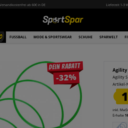
Versandkostenfrei ab 60€ in DE
Lieferzeit 1-3 
0
FUSSBALL
MODE & SPORTSWEAR
SCHUHE
SPARWELT
F
Dein Rabatt
Agility
-32%
Agility
Artikel-
1
inkl. MwS
Erhalte
1