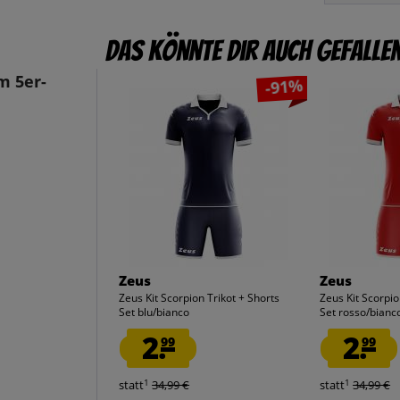
Das könnte dir auch gefalle
m 5er-
-91%
Zeus
Zeus
Zeus Kit Scorpion Trikot + Shorts
Zeus Kit Scorpio
Set blu/bianco
Set rosso/bianc
2.
2.
99
99
1
1
statt
34,99 €
statt
34,99 €