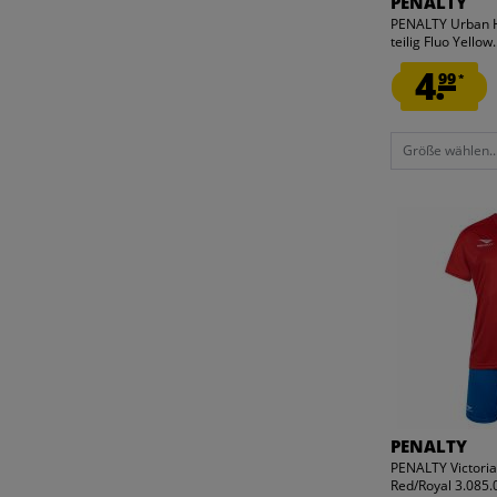
PENALTY
PENALTY Urban He
teilig Fluo Yellow.
4.
99
*
Größe wählen..
PENALTY
PENALTY Victoria
Red/Royal 3.085.