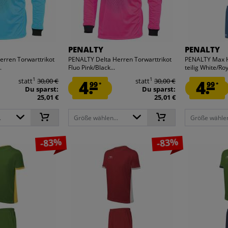
PENALTY
PENALTY
rren Torwarttrikot
PENALTY Delta Herren Torwarttrikot
PENALTY Max He
.
Fluo Pink/Black...
teilig White/Roy
1
1
statt
30,00 €
4.
statt
30,00 €
4.
99
99
*
*
Du sparst:
Du sparst:
25,01 €
25,01 €
.
Größe wählen...
Größe wählen
-83%
-83%