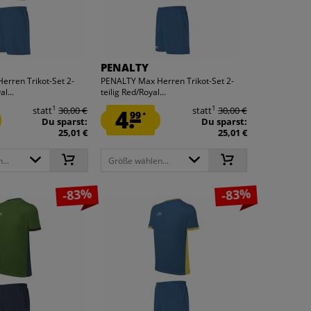
PENALTY
rren Trikot-Set 2-
PENALTY Max Herren Trikot-Set 2-
al...
teilig Red/Royal...
1
1
statt
30,00 €
4.
statt
30,00 €
99
*
Du sparst:
Du sparst:
25,01 €
25,01 €
...
Größe wählen...
-83%
-83%