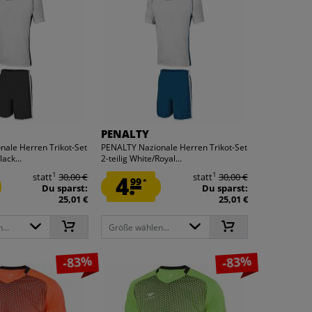
PENALTY
ale Herren Trikot-Set
PENALTY Nazionale Herren Trikot-Set
lack...
2-teilig White/Royal...
1
1
statt
30,00 €
4.
statt
30,00 €
99
*
Du sparst:
Du sparst:
25,01 €
25,01 €
...
Größe wählen...
-83%
-83%