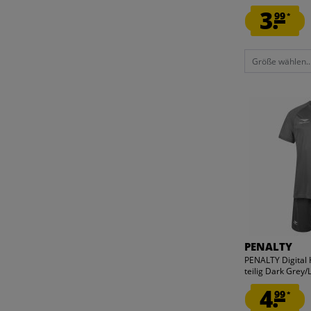
3.
99
*
Größe wählen..
PENALTY
PENALTY Digital 
teilig Dark Grey/L
4.
99
*