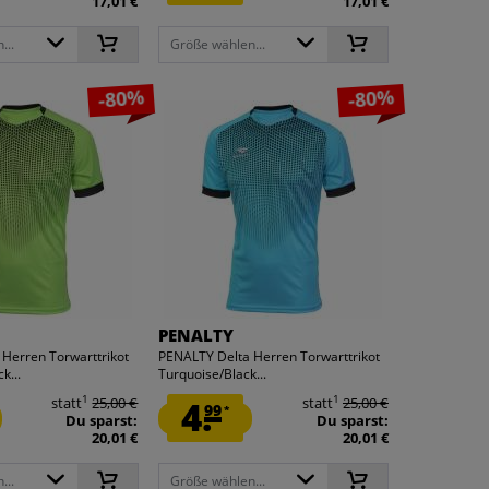
17,01 €
17,01 €
...
Größe wählen...
-80%
-80%
PENALTY
Herren Torwarttrikot
PENALTY Delta Herren Torwarttrikot
k...
Turquoise/Black...
1
1
statt
25,00 €
4.
statt
25,00 €
99
*
Du sparst:
Du sparst:
20,01 €
20,01 €
...
Größe wählen...