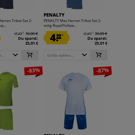
PENALTY
rren Trikot-Set 2-
PENALTY Max Herren Trikot-Set 2-
vy...
teilig Royal/Yellow...
1
1
statt
30,00 €
4.
statt
30,00 €
99
*
Du sparst:
Du sparst:
25,01 €
25,01 €
...
Größe wählen...
-83%
-87%