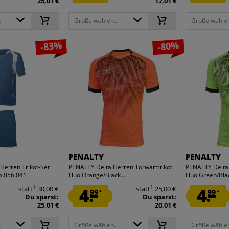
25,01 €
17,01 €
.
Größe wählen...
Größe wählen
-83%
-80%
PENALTY
PENALTY
erren Trikot-Set
PENALTY Delta Herren Torwarttrikot
PENALTY Delta 
5.056.041
Fluo Orange/Black...
Fluo Green/Blac
1
1
statt
30,00 €
4.
statt
25,00 €
4.
99
99
*
*
Du sparst:
Du sparst:
25,01 €
20,01 €
.
Größe wählen...
Größe wählen