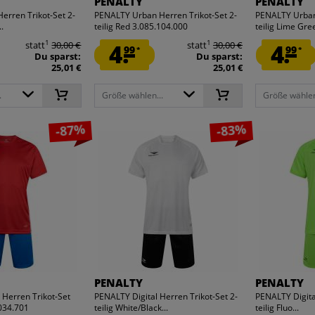
PENALTY
PENALTY
rren Trikot-Set 2-
PENALTY Urban Herren Trikot-Set 2-
PENALTY Urban 
..
teilig Red 3.085.104.000
teilig Lime Gree
1
1
statt
30,00 €
4.
statt
30,00 €
4.
99
99
*
*
Du sparst:
Du sparst:
25,01 €
25,01 €
.
Größe wählen...
Größe wählen
-87%
-83%
PENALTY
PENALTY
 Herren Trikot-Set
PENALTY Digital Herren Trikot-Set 2-
PENALTY Digita
034.701
teilig White/Black...
teilig Fluo...