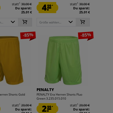
1
1
statt
30,00 €
4.
statt
30,00 €
99
*
Du sparst:
Du sparst:
25,01 €
25,01 €
...
Größe wählen...
-85%
-85%
PENALTY
erren Shorts Gold
PENALTY Era Herren Shorts Fluo
Green 3.235.015.010
1
1
statt
20,00 €
2.
statt
20,00 €
99
*
Du sparst:
Du sparst: