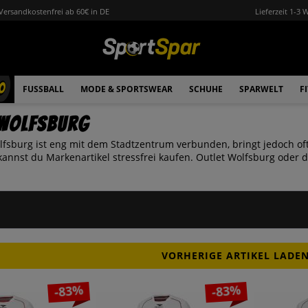
Versandkostenfrei ab 60€ in DE
Lieferzeit 1-3 
0
FUSSBALL
MODE & SPORTSWEAR
SCHUHE
SPARWELT
F
 Wolfsburg
lfsburg ist eng mit dem Stadtzentrum verbunden, bringt jedoch o
annst du Markenartikel stressfrei kaufen. Outlet Wolfsburg oder d
VORHERIGE ARTIKEL LADE
-83%
-83%