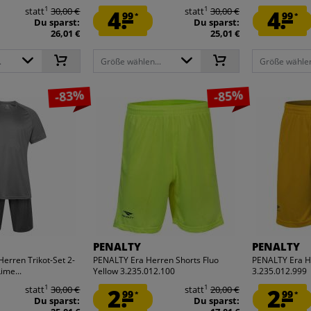
1
1
statt
30,00 €
4.
statt
30,00 €
4.
99
99
*
*
Du sparst:
Du sparst:
26,01 €
25,01 €
.
Größe wählen...
Größe wählen
-83%
-85%
PENALTY
PENALTY
Herren Trikot-Set 2-
PENALTY Era Herren Shorts Fluo
PENALTY Era H
ime...
Yellow 3.235.012.100
3.235.012.999
1
1
statt
30,00 €
2.
statt
20,00 €
2.
99
99
*
*
Du sparst:
Du sparst: