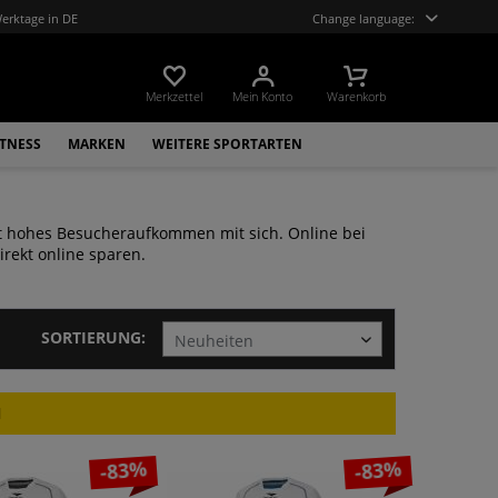
Werktage in DE
Change language:
Merkzettel
Mein Konto
Warenkorb
ITNESS
MARKEN
WEITERE SPORTARTEN
ft hohes Besucheraufkommen mit sich. Online bei
irekt online sparen.
SORTIERUNG:
N
-83%
-83%