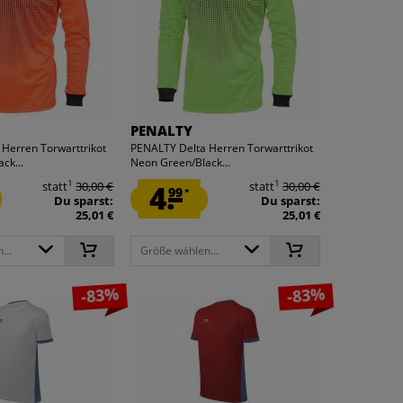
PENALTY
Herren Torwarttrikot
PENALTY Delta Herren Torwarttrikot
ck...
Neon Green/Black...
1
1
statt
30,00 €
4.
statt
30,00 €
99
*
Du sparst:
Du sparst:
25,01 €
25,01 €
...
Größe wählen...
-83%
-83%