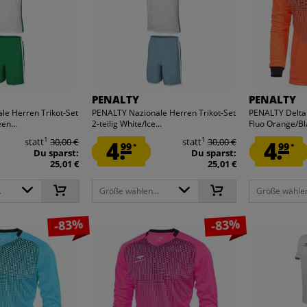
PENALTY
PENALTY
le Herren Trikot-Set
PENALTY Nazionale Herren Trikot-Set
PENALTY Delta 
en...
2-teilig White/Ice...
Fluo Orange/Bla
1
1
statt
30,00 €
4.
statt
30,00 €
4.
99
99
*
*
Du sparst:
Du sparst:
25,01 €
25,01 €
.
Größe wählen...
Größe wählen
-83%
-83%