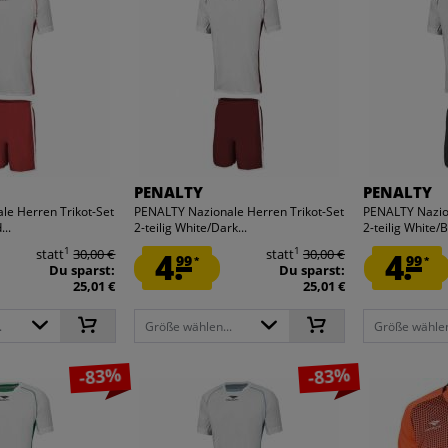
PENALTY
PENALTY
le Herren Trikot-Set
PENALTY Nazionale Herren Trikot-Set
PENALTY Nazion
...
2-teilig White/Dark...
2-teilig White/B
1
1
statt
30,00 €
4.
statt
30,00 €
4.
99
99
*
*
Du sparst:
Du sparst:
25,01 €
25,01 €
.
Größe wählen...
Größe wählen
-83%
-83%