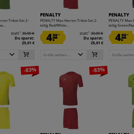
PENALTY
PENALTY
ren Trikot-Set 2-
PENALTY Max Herren Trikot-Set 2-
PENALTY Max He
w...
teilig Red/White...
teilig Green/Na
1
1
statt
30,00 €
4.
statt
30,00 €
4.
99
99
*
*
Du sparst:
Du sparst:
25,01 €
25,01 €
.
Größe wählen...
Größe wählen
-83%
-83%