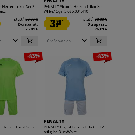
PENALTY
Herren Trikot-Set 2-
PENALTY Victoria Herren Trikot-Set
n...
White/Royal 3.085.031.410
1
1
statt
30,00 €
3.
statt
30,00 €
99
*
Du sparst:
Du sparst:
25,01 €
26,01 €
...
Größe wählen...
-83%
-83%
PENALTY
l Herren Trikot-Set 2-
PENALTY Digital Herren Trikot-Set 2-
teilig Ice Blue/White...