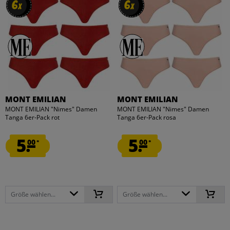
6
6
6
6
x
x
x
x
MONT EMILIAN
MONT EMILIAN
MONT EMILIAN "Nimes" Damen
MONT EMILIAN "Nimes" Damen
Tanga 6er-Pack rot
Tanga 6er-Pack rosa
5.
5.
00
00
*
*
Größe wählen...
Größe wählen...