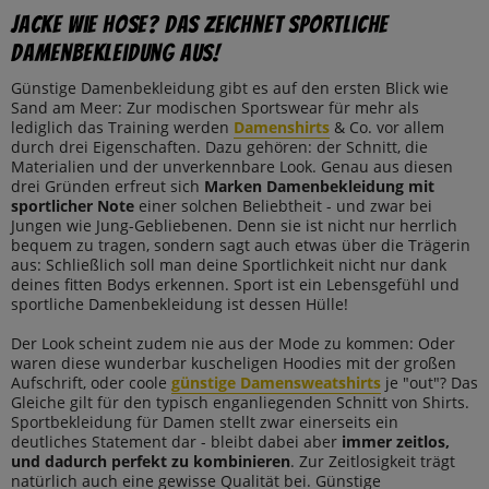
Jacke wie Hose? Das zeichnet sportliche
Damenbekleidung aus!
Günstige Damenbekleidung gibt es auf den ersten Blick wie
Sand am Meer: Zur modischen Sportswear für mehr als
lediglich das Training werden
Damenshirts
& Co. vor allem
durch drei Eigenschaften. Dazu gehören: der Schnitt, die
Materialien und der unverkennbare Look. Genau aus diesen
drei Gründen erfreut sich
Marken Damenbekleidung mit
sportlicher Note
einer solchen Beliebtheit - und zwar bei
Jungen wie Jung-Gebliebenen. Denn sie ist nicht nur herrlich
bequem zu tragen, sondern sagt auch etwas über die Trägerin
aus: Schließlich soll man deine Sportlichkeit nicht nur dank
deines fitten Bodys erkennen. Sport ist ein Lebensgefühl und
sportliche Damenbekleidung ist dessen Hülle!
Der Look scheint zudem nie aus der Mode zu kommen: Oder
waren diese wunderbar kuscheligen Hoodies mit der großen
Aufschrift, oder coole
günstige Damensweatshirts
je "out"? Das
Gleiche gilt für den typisch enganliegenden Schnitt von Shirts.
Sportbekleidung für Damen stellt zwar einerseits ein
deutliches Statement dar - bleibt dabei aber
immer zeitlos,
und dadurch perfekt zu kombinieren
. Zur Zeitlosigkeit trägt
natürlich auch eine gewisse Qualität bei. Günstige