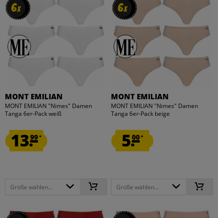
6
6
6
6
x
x
x
x
MONT EMILIAN
MONT EMILIAN
MONT EMILIAN "Nimes" Damen
MONT EMILIAN "Nimes" Damen
Tanga 6er-Pack weiß
Tanga 6er-Pack beige
13.
5.
99
00
*
*
Größe wählen...
Größe wählen...