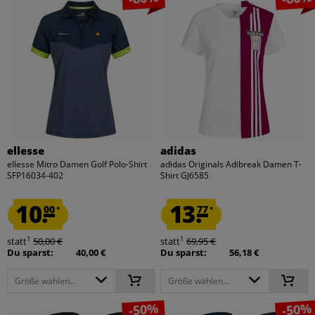
ellesse
adidas
ellesse Mitro Damen Golf Polo-Shirt
adidas Originals Adibreak Damen T-
SFP16034-402
Shirt GJ6585
10.
13.
00
77
*
*
1
1
statt
50,00 €
statt
69,95 €
Du sparst:
40,00 €
Du sparst:
56,18 €
Größe wählen...
Größe wählen...
-50%
-50%