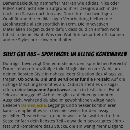
Damenbekleidung namhafter Marken wie adidas, Nike oder
PUMA sieht nicht allein aufgrund ihrer Designs auch in der
nächsten Saison noch top aus. Dank ihrer hochwertigen
Qualität und der erstklassigen Verarbeitung bleiben die
Lieblingsteile allzeit sportlich in Form. Die innovativen
Materialien sorgen zudem dafür, dass du dich einfach wohl
fühlst in deiner Haut. Was den Wohlfühlfaktor betrifft, können
andere Styles nur schwer mithalten.
Sieht gut aus - Sportmode im Alltag kombinieren
Du trägst bevorzugt Damenmode aus dem sportlichen Bereich?
Dann stehen dir unzählige tolle Möglichkeiten zur Wahl, um
deinen liebsten Style in nahezu jeder Situation des Alltags zu
tragen.
Ob Schule, Uni und Beruf oder für die Freizeit
: Auf die
richtige Mischung kommt es an. Dadurch steht es dir sogar
offen, deine
bequeme Sportswear
auch in festlichere Events
"einzuschmuggeln". Achte lediglich auf einen gekonnten
Ausgleich. Während du also im gewöhnlichen Alltag nach
Belieben
Damenjacke
, Leggings und Sneaker kombinieren
kannst, empfiehlt es sich beispielsweise für den lässig
gestylten Theaterbesuch, eine bewusste Auswahl zu treffen.
Setze einfach dein liebstes Teil - etwa dein bevorzugtes Shirt -
fest und kombiniere dazu Stücke, die ein wenig mehr Eleganz