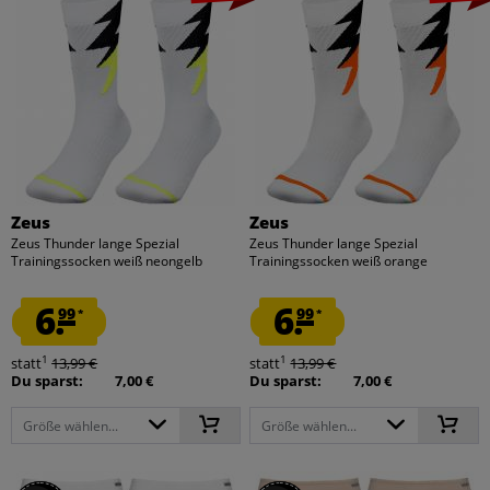
Zeus
Zeus
Zeus Thunder lange Spezial
Zeus Thunder lange Spezial
Trainingssocken weiß neongelb
Trainingssocken weiß orange
6.
6.
99
99
*
*
1
1
statt
13,99 €
statt
13,99 €
Du sparst:
7,00 €
Du sparst:
7,00 €
Größe wählen...
Größe wählen...