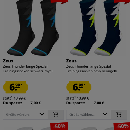
Zeus
Zeus
Zeus Thunder lange Spezial
Zeus Thunder lange Spezial
Trainingssocken schwarz royal
Trainingssocken navy neongelb
6.
6.
99
99
*
*
1
1
statt
13,99 €
statt
13,99 €
Du sparst:
7,00 €
Du sparst:
7,00 €
Größe wählen...
Größe wählen...
-50%
-50%