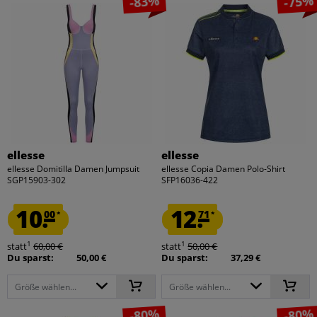
-83%
-75%
ellesse
ellesse
ellesse Domitilla Damen Jumpsuit
ellesse Copia Damen Polo-Shirt
SGP15903-302
SFP16036-422
10.
12.
00
71
*
*
1
1
statt
60,00 €
statt
50,00 €
Du sparst:
50,00 €
Du sparst:
37,29 €
Größe wählen...
Größe wählen...
-80%
-80%