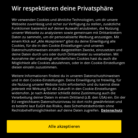
Wir respektieren deine Privatsphäre
Wir verwenden Cookies und ähnliche Technologien, um dir unsere
Webseite zuverlässig und sicher zur Verfügung zu stellen, zusätzliche
Funktionen basierend auf deiner Auswahl anzubieten, die Nutzung
Wir sind ausgezeichnet
unserer Webseite zu analysieren sowie gemeinsam mit Drittanbietern
Daten zu sammeln, um dir personalisierte Werbung anzuzeigen. Mit
einem Klick auf „Alle Akzeptieren“ gibst du deine Einwilligung alle
Cookies, für die in den Cookie-Einstellungen und unseren
Datenschutzhinweisen einzeln dargestellten Zwecke, einzusetzen und
deine Daten durch uns oder durch Drittanbieter zu verarbeiten. Mit
Ausnahme der unbedingt erforderlichen Cookies hast du auch die
Möglichkeit alle Cookies abzulehnen, oder in den Cookie-Einstellungen
diesen einzeln zuzustimmen.
Weitere Informationen findest du in unseren Datenschutzhinweisen
und in den Cookie-Einstellungen. Deine Einwilligung ist freiwillig, für
die Nutzung unserer Website nicht erforderlich und du kannst diese
jederzeit mit Wirkung für die Zukunft in den Cookie-Einstellungen
widerrufen. Je nach Anbieter schließt deine Zustimmung auch die
Verarbeitung deiner Daten in einem Drittland (z.B. den USA) ein. Ein der
Werde SportSpar-Fan!
EU vergleichbares Datenschutzniveau ist dort nicht gewährleistet und
es besteht laut EuGH das Risiko, dass Sicherheitsbehörden ohne
Rechtsbehelfsmöglichkeiten auf deine Daten zugreifen.
Datenschutz
Alle akzeptieren
Copyright © 2024 Sportspar GmbH, Gustav-Adolf-Ring 7, 04838 Eilenburg DE -