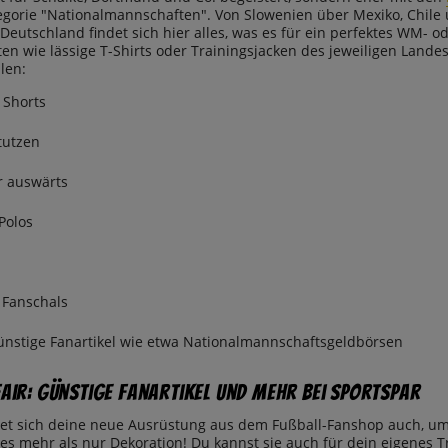
egorie "Nationalmannschaften". Von Slowenien über Mexiko, Chile u
Deutschland findet sich hier alles, was es für ein perfektes WM- o
ten wie lässige T-Shirts oder Trainingsjacken des jeweiligen Land
len:
 Shorts
Stutzen
r auswärts
Polos
 Fanschals
ünstige Fanartikel wie etwa Nationalmannschaftsgeldbörsen
fair: Günstige Fanartikel und mehr bei SportSpar
net sich deine neue Ausrüstung aus dem Fußball-Fanshop auch, um 
es mehr als nur Dekoration! Du kannst sie auch für dein eigenes T