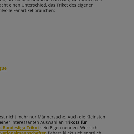
cht einen Unterschied, das Trikot des eigenen
ilvolle Fanartikel brauchen:
gue
ngst nicht mehr nur Männersache. Auch die Kleinsten
t einer interessanten Auswahl an
Trikots für
s Bundesliga-Trikot
sein Eigen nennen. Wer sich
Nationalmannschaften
fiebert, klickt sich sportlich