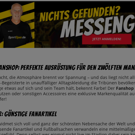
anshop: Perfekte Ausrüstung für den zwölften Man
ocht, die Atmosphäre brennt vor Spannung
–
und das liegt nicht al
Begeisterte in unauffälliger Alltagskleidung die Tribünen bevölkert
e etwas auf sich und sein Team hält, bekennt Farbe! Der
Fanshop 
Stutzen oder sonstigen Accessoires eine exklusive Markenqualität 
fer!
r: günstige Fanartikel
idmet sich voll und ganz der schönsten Nebensache der Welt und
ssende Fanartikel und Fußballsachen verwandeln eine mittelmäßige P
gefühl. Denn selbst wer einmal nicht live im Stadion dabei sein ka