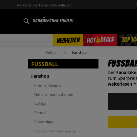
Markenartikel bis zu -80% reduziert
%
TOP 10
DEALS
NEUHEITEN
HOT
Fußball
Fanshop
Fussba
FUSSBALL
Der
Fanartike
Fanshop
zum Sparpreis
weiterlesen
Premier League
Nationalmannschaften
La Liga
Serie A
Bundesliga
Scottish Premier League