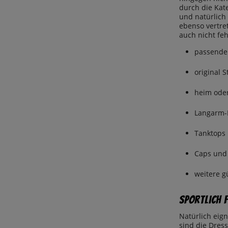
46
durch die Kat
TRIKOT
und natürlich 
47
TRAININGSANZUG
ebenso vertre
EINHEITSGRÖSSE
auch nicht feh
ZUBEHÖR
SONSTIGES
passende
original 
heim ode
Langarm-
Tanktops
Caps und
weitere g
Sportlich 
Natürlich eig
sind die Dress