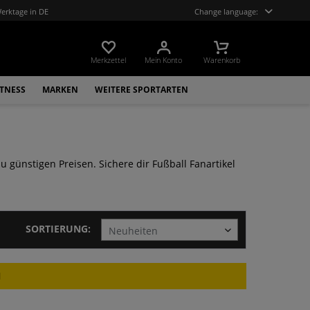
Werktage in DE
Change language:
Merkzettel
Mein Konto
Warenkorb
ITNESS
MARKEN
WEITERE SPORTARTEN
u günstigen Preisen. Sichere dir Fußball Fanartikel
SORTIERUNG:
N