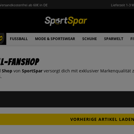
Versandkostenfrei ab 60€ in DE
Lieferzeit 1-3 
0
FUSSBALL
MODE & SPORTSWEAR
SCHUHE
SPARWELT
F
ll-Fanshop
l Shop
von
SportSpar
versorgt dich mit exklusiver Markenqualität z
.
VORHERIGE ARTIKEL LADE