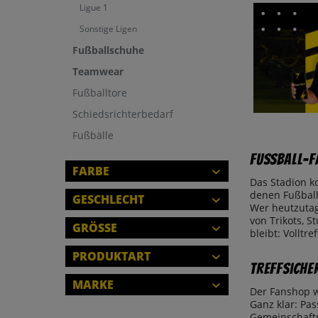
Ligue 1
Sonstige Ligen
Fußballschuhe
Teamwear
Fußballtore
Schiedsrichterbedarf
Fußbälle
Fussball-F
FARBE
Das Stadion k
denen Fußball-
GESCHLECHT
Wer heutzutag
von Trikots, 
HERREN
GRÖSSE
bleibt: Volltref
DAMEN
2XS
PRODUKTART
KINDER
Treffsiche
XS
TISCHKICKER
MARKE
S
Der Fanshop w
SCHLIESSEN
FAHNE/FLAGGE
Ganz klar: Pa
M
ADIDAS
SCHLIESSEN
Gemeinschafts