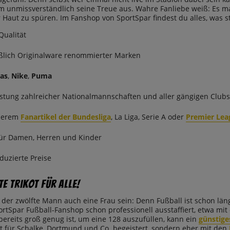
m unmissverständlich seine Treue aus. Wahre Fanliebe weiß: Es ma
Haut zu spüren. Im Fanshop von SportSpar findest du alles, was st
Qualität
ßlich Originalware renommierter Marken
as
,
Nike
,
Puma
stung zahlreicher Nationalmannschaften und aller gängigen Clubs
derem
Fanartikel der Bundesliga
, La Liga, Serie A oder
Premier Lea
ür Damen, Herren und Kinder
duzierte Preise
e Trikot für alle!
f der zwölfte Mann auch eine Frau sein: Denn Fußball ist schon lä
rtSpar Fußball-Fanshop schon professionell ausstaffiert, etwa mi
ereits groß genug ist, um eine 128 auszufüllen, kann ein
günstige
t für Schalke, Dortmund und Co. begeistert, sondern eher mit den