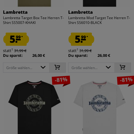
Lambretta
Lambretta
Lambretta Target Box Tee Herren T-
Lambretta Mod Target Tee Herren T-
Shirt SS5007-KHAKI
Shirt SS6010-BLACK
5.
5.
99
99
*
*
1
1
statt
31,99 €
statt
31,99 €
Du sparst:
26,00 €
Du sparst:
26,00 €
Größe wählen...
Größe wählen...
-81%
-81%