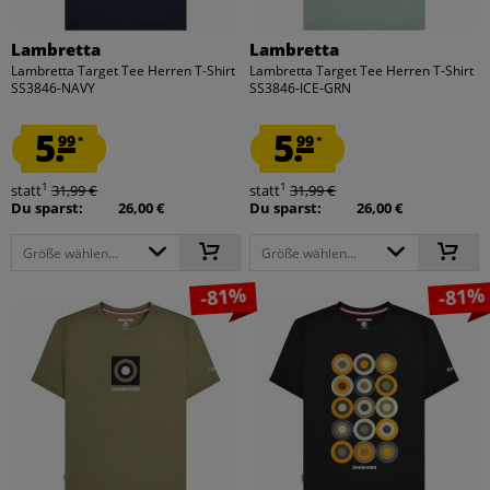
Lambretta
Lambretta
Lambretta Target Tee Herren T-Shirt
Lambretta Target Tee Herren T-Shirt
SS3846-NAVY
SS3846-ICE-GRN
5.
5.
99
99
*
*
1
1
statt
31,99 €
statt
31,99 €
Du sparst:
26,00 €
Du sparst:
26,00 €
Größe wählen...
Größe wählen...
-81%
-81%