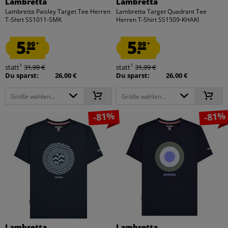
Lambretta
Lambretta
Lambretta Paisley Target Tee Herren
Lambretta Target Quadrant Tee
T-Shirt SS1011-SMK
Herren T-Shirt SS1509-KHAKI
5.
5.
99
99
*
*
1
1
statt
31,99 €
statt
31,99 €
Du sparst:
26,00 €
Du sparst:
26,00 €
Größe wählen...
Größe wählen...
-81%
-81%
Lambretta
Lambretta