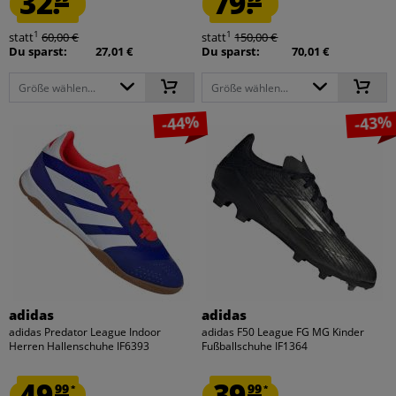
32.
79.
1
1
statt
60,00 €
statt
150,00 €
Du sparst:
27,01 €
Du sparst:
70,01 €
Größe wählen...
Größe wählen...
-44%
-43%
adidas
adidas
adidas Predator League Indoor
adidas F50 League FG MG Kinder
Herren Hallenschuhe IF6393
Fußballschuhe IF1364
49.
39.
99
99
*
*