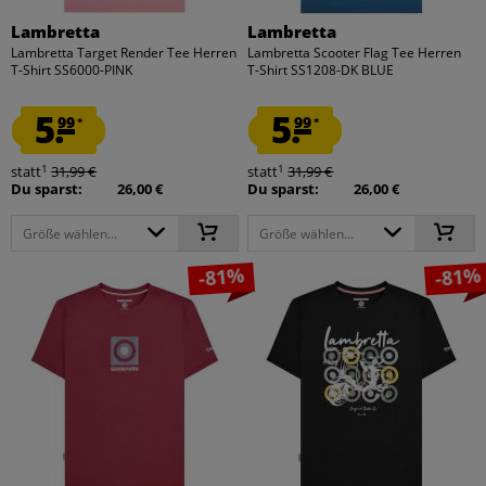
Lambretta
Lambretta
Lambretta Target Render Tee Herren
Lambretta Scooter Flag Tee Herren
T-Shirt SS6000-PINK
T-Shirt SS1208-DK BLUE
5.
5.
99
99
*
*
1
1
statt
31,99 €
statt
31,99 €
Du sparst:
26,00 €
Du sparst:
26,00 €
Größe wählen...
Größe wählen...
-81%
-81%