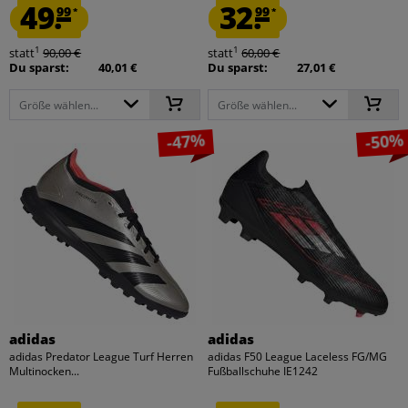
49.
32.
99
99
*
*
1
1
statt
90,00 €
statt
60,00 €
Du sparst:
40,01 €
Du sparst:
27,01 €
Größe wählen...
Größe wählen...
-47%
-50%
adidas
adidas
adidas Predator League Turf Herren
adidas F50 League Laceless FG/MG
Multinocken...
Fußballschuhe IE1242