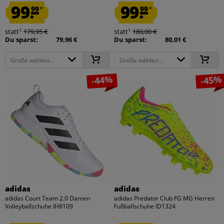
99.
99.
99
99
*
*
1
1
statt
179,95 €
statt
180,00 €
Du sparst:
79,96 €
Du sparst:
80,01 €
Größe wählen...
Größe wählen...
-44%
-45%
adidas
adidas
adidas Court Team 2.0 Damen
adidas Predator Club FG MG Herren
Volleyballschuhe IH8109
Fußballschuhe ID1324