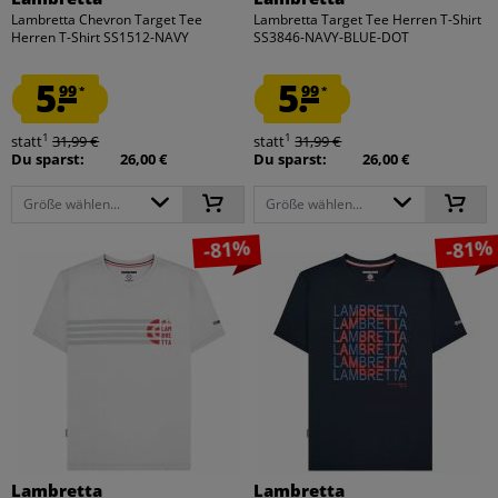
Lambretta Chevron Target Tee
Lambretta Target Tee Herren T-Shirt
Herren T-Shirt SS1512-NAVY
SS3846-NAVY-BLUE-DOT
5.
5.
99
99
*
*
1
1
statt
31,99 €
statt
31,99 €
Du sparst:
26,00 €
Du sparst:
26,00 €
Größe wählen...
Größe wählen...
-81%
-81%
Lambretta
Lambretta