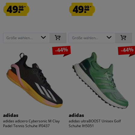
49.
49.
99
99
*
*
Größe wählen...
Größe wählen...
-44%
-44%
adidas
adidas
adidas adizero Cybersonic M Clay
adidas ultraBOOST Unisex Golf
Padel Tennis Schuhe IF0437
Schuhe IH5051