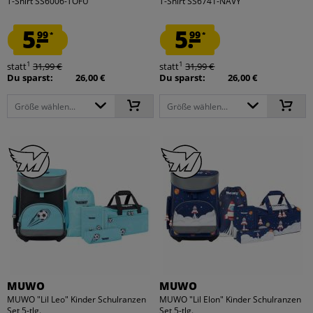
T-Shirt SS6006-TOFU
T-Shirt SS6741-NAVY
5.
5.
99
99
*
*
1
1
statt
31,99 €
statt
31,99 €
Du sparst:
26,00 €
Du sparst:
26,00 €
Größe wählen...
Größe wählen...
MUWO
MUWO
MUWO "Lil Leo" Kinder Schulranzen
MUWO "Lil Elon" Kinder Schulranzen
Set 5-tlg.
Set 5-tlg.