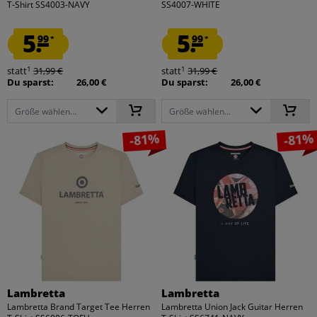
T-Shirt SS4003-NAVY
SS4007-WHITE
5.
5.
99
99
*
*
1
1
statt
31,99 €
statt
31,99 €
Du sparst:
26,00 €
Du sparst:
26,00 €
Größe wählen...
Größe wählen...
-81%
-81%
Lambretta
Lambretta
Lambretta Brand Target Tee Herren
Lambretta Union Jack Guitar Herren