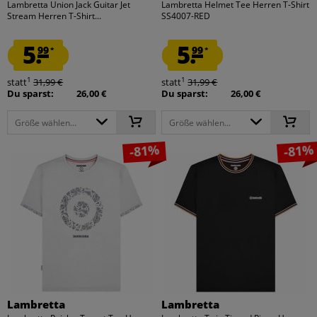
Lambretta Union Jack Guitar Jet
Lambretta Helmet Tee Herren T-Shirt
Stream Herren T-Shirt...
SS4007-RED
5.
5.
99
99
*
*
1
1
statt
31,99 €
statt
31,99 €
Du sparst:
26,00 €
Du sparst:
26,00 €
Größe wählen...
Größe wählen...
-81%
-81%
Lambretta
Lambretta