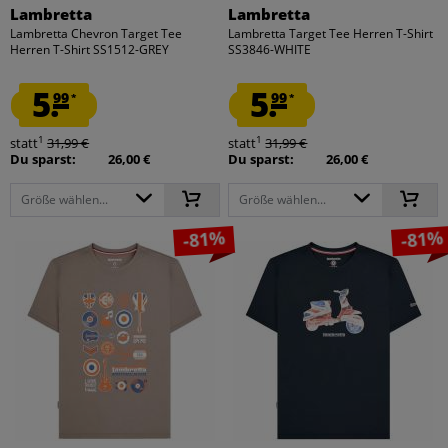
Lambretta
Lambretta
Lambretta Chevron Target Tee
Lambretta Target Tee Herren T-Shirt
Herren T-Shirt SS1512-GREY
SS3846-WHITE
5.
5.
99
99
*
*
1
1
statt
31,99 €
statt
31,99 €
Du sparst:
26,00 €
Du sparst:
26,00 €
Größe wählen...
Größe wählen...
-81%
-81%