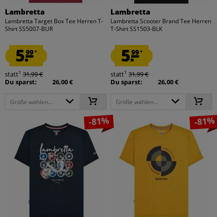
Lambretta
Lambretta
Lambretta Target Box Tee Herren T-
Lambretta Scooter Brand Tee Herren
Shirt SS5007-BUR
T-Shirt SS1503-BLK
5.
5.
99
99
*
*
1
1
statt
31,99 €
statt
31,99 €
Du sparst:
26,00 €
Du sparst:
26,00 €
Größe wählen...
Größe wählen...
-81%
-81%