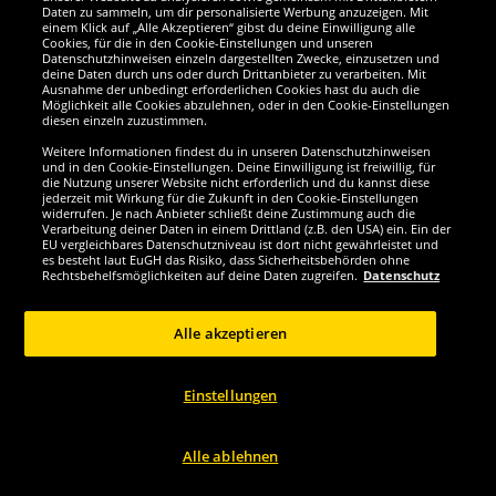
Daten zu sammeln, um dir personalisierte Werbung anzuzeigen. Mit
einem Klick auf „Alle Akzeptieren“ gibst du deine Einwilligung alle
1
1
statt
110,00 €
statt
25,00 €
Cookies, für die in den Cookie-Einstellungen und unseren
Du sparst:
40,01 €
Du sparst:
12,01 €
Datenschutzhinweisen einzeln dargestellten Zwecke, einzusetzen und
deine Daten durch uns oder durch Drittanbieter zu verarbeiten. Mit
Ausnahme der unbedingt erforderlichen Cookies hast du auch die
Größe wählen...
Größe wählen...
Möglichkeit alle Cookies abzulehnen, oder in den Cookie-Einstellungen
diesen einzeln zuzustimmen.
-65%
-58%
Weitere Informationen findest du in unseren Datenschutzhinweisen
und in den Cookie-Einstellungen. Deine Einwilligung ist freiwillig, für
die Nutzung unserer Website nicht erforderlich und du kannst diese
jederzeit mit Wirkung für die Zukunft in den Cookie-Einstellungen
widerrufen. Je nach Anbieter schließt deine Zustimmung auch die
Verarbeitung deiner Daten in einem Drittland (z.B. den USA) ein. Ein der
EU vergleichbares Datenschutzniveau ist dort nicht gewährleistet und
es besteht laut EuGH das Risiko, dass Sicherheitsbehörden ohne
Rechtsbehelfsmöglichkeiten auf deine Daten zugreifen.
Datenschutz
Alle akzeptieren
adidas
adidas
Einstellungen
Arsenal London FC adidas Mini Kit
Arsenal London FC adidas Originals
Kleinkinder Trikot Set...
3rd Herren Shorts IZ0111
Alle ablehnen
22.
18.
99
99
*
*