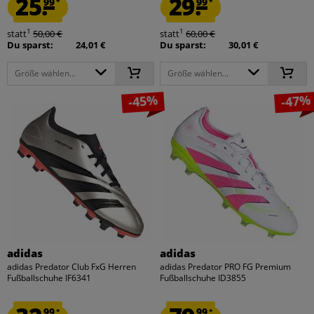
25.
29.
99
99
*
*
1
1
statt
50,00 €
statt
60,00 €
Du sparst:
24,01 €
Du sparst:
30,01 €
Größe wählen...
Größe wählen...
-45%
-47%
adidas
adidas
adidas Predator Club FxG Herren
adidas Predator PRO FG Premium
Fußballschuhe IF6341
Fußballschuhe ID3855
99
99
*
*