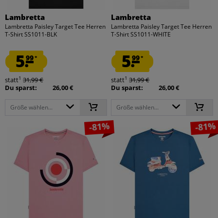
Lambretta
Lambretta
Lambretta Paisley Target Tee Herren
Lambretta Paisley Target Tee Herren
T-Shirt SS1011-BLK
T-Shirt SS1011-WHITE
5.
5.
99
99
*
*
1
1
statt
31,99 €
statt
31,99 €
Du sparst:
26,00 €
Du sparst:
26,00 €
Größe wählen...
Größe wählen...
-81%
-81%