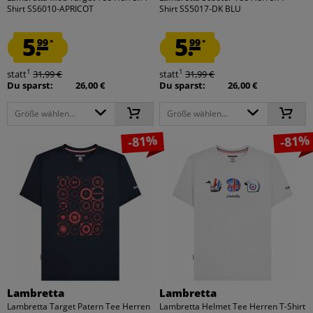
Shirt SS6010-APRICOT
Shirt SS5017-DK BLU
5.
5.
99
99
*
*
1
1
statt
31,99 €
statt
31,99 €
Du sparst:
26,00 €
Du sparst:
26,00 €
Größe wählen...
Größe wählen...
-81%
-81%
Lambretta
Lambretta
Lambretta Target Patern Tee Herren
Lambretta Helmet Tee Herren T-Shirt