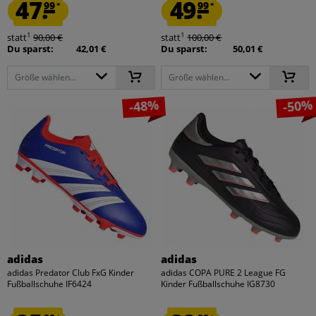
47.
49.
99
99
*
*
1
1
statt
90,00 €
statt
100,00 €
Du sparst:
42,01 €
Du sparst:
50,01 €
Größe wählen...
Größe wählen...
-48%
-50%
adidas
adidas
adidas Predator Club FxG Kinder
adidas COPA PURE 2 League FG
Fußballschuhe IF6424
Kinder Fußballschuhe IG8730