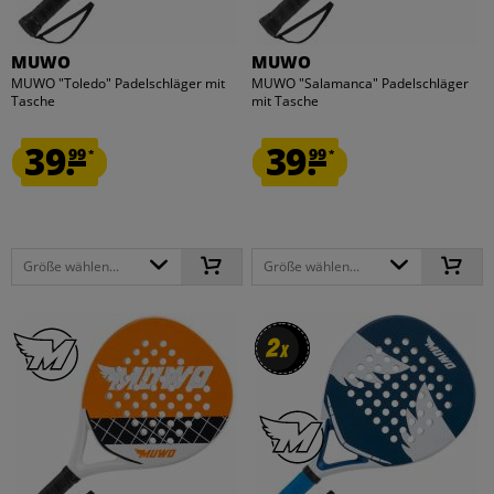
MUWO
MUWO
MUWO "Toledo" Padelschläger mit
MUWO "Salamanca" Padelschläger
Tasche
mit Tasche
39.
39.
99
99
*
*
Größe wählen...
Größe wählen...
2
2
x
x