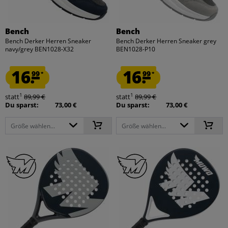
Bench
Bench
Bench Derker Herren Sneaker
Bench Derker Herren Sneaker grey
navy/grey BEN1028-X32
BEN1028-P10
16.
16.
99
99
*
*
1
1
statt
89,99 €
statt
89,99 €
Du sparst:
73,00 €
Du sparst:
73,00 €
Größe wählen...
Größe wählen...