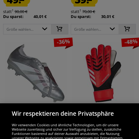
1
1
statt
90,00 €
statt
70,00 €
Du sparst:
40,01 €
Du sparst:
30,01 €
Größe wählen...
Größe wählen...
-36%
-48%
adidas
adidas
Wir respektieren deine Privatsphäre
adidas x Bellingham Predator League
adidas Predator Training
FG MG Fußballschuhe...
Torwarthandschuhe JH3811
Wir verwenden Cookies und ähnliche Technologien, um dir unsere
Webseite zuverlässig und sicher zur Verfügung zu stellen, zusätzliche
69.
12.
Funktionen basierend auf deiner Auswahl anzubieten, die Nutzung
99
99
*
*
unserer Webseite zu analysieren sowie gemeinsam mit Drittanbietern