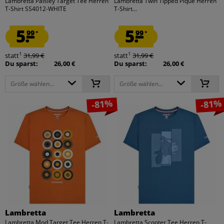
Lambretta Paisley Target Tee Herren
Lambretta Twin Tipped Pique Herren
T-Shirt SS4012-WHITE
T-Shirt...
5.
5.
99
99
*
*
1
1
statt
31,99 €
statt
31,99 €
Du sparst:
26,00 €
Du sparst:
26,00 €
Größe wählen...
Größe wählen...
-81%
-81%
Lambretta
Lambretta
Lambretta Mod Target Tee Herren T-
Lambretta Scooter Tee Herren T-