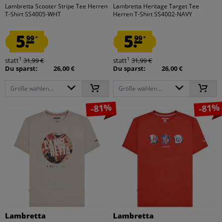
Lambretta Scooter Stripe Tee Herren
Lambretta Heritage Target Tee
T-Shirt SS4005-WHT
Herren T-Shirt SS4002-NAVY
5.
5.
99
99
*
*
1
1
statt
31,99 €
statt
31,99 €
Du sparst:
26,00 €
Du sparst:
26,00 €
Größe wählen...
Größe wählen...
-81%
-81%
Lambretta
Lambretta