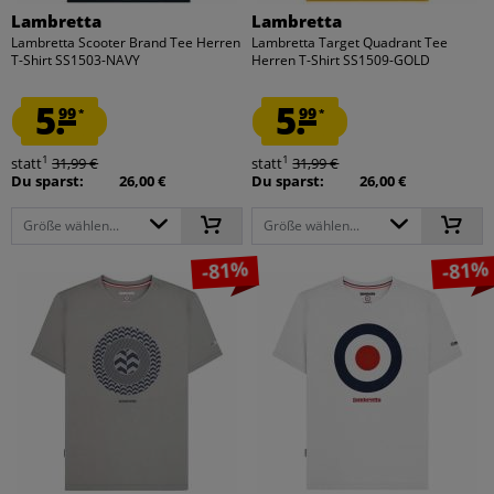
Lambretta
Lambretta
Lambretta Scooter Brand Tee Herren
Lambretta Target Quadrant Tee
T-Shirt SS1503-NAVY
Herren T-Shirt SS1509-GOLD
5.
5.
99
99
*
*
1
1
statt
31,99 €
statt
31,99 €
Du sparst:
26,00 €
Du sparst:
26,00 €
Größe wählen...
Größe wählen...
-81%
-81%