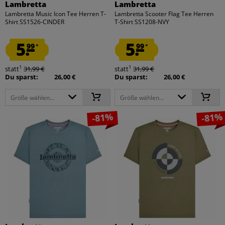
Lambretta
Lambretta
Lambretta Music Icon Tee Herren T-
Lambretta Scooter Flag Tee Herren
Shirt SS1526-CINDER
T-Shirt SS1208-NVY
5.
5.
99
99
*
*
1
1
statt
31,99 €
statt
31,99 €
Du sparst:
26,00 €
Du sparst:
26,00 €
Größe wählen...
Größe wählen...
-81%
-81%