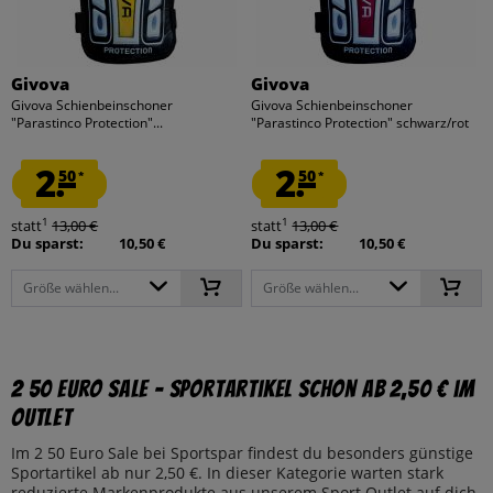
Givova
Givova
Givova Schienbeinschoner
Givova Schienbeinschoner
"Parastinco Protection"...
"Parastinco Protection" schwarz/rot
2.
2.
50
50
*
*
1
1
statt
13,00 €
statt
13,00 €
Du sparst:
10,50 €
Du sparst:
10,50 €
Größe wählen...
Größe wählen...
2 50 Euro Sale – Sportartikel schon ab 2,50 € im
Outlet
Im 2 50 Euro Sale bei Sportspar findest du besonders günstige
Sportartikel ab nur 2,50 €. In dieser Kategorie warten stark
reduzierte Markenprodukte aus unserem Sport Outlet auf dich.