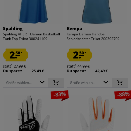
Spalding
Kempa
Spalding 4HER II Damen Basketball
Kempa Damen Handball
Tank Top Trikot 300241109
Schiedsrichter Trikot 200302702
2.
2.
50
50
*
*
1
1
statt
27,99 €
statt
44,99 €
Du sparst:
25,49 €
Du sparst:
42,49 €
Größe wählen...
Größe wählen...
-83%
-88%