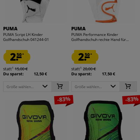
PUMA
PUMA
PUMA Script LH Kinder
PUMA Performance Kinder
Golfhandschuh 041244-01
Golfhandschuh rechte Hand für...
2.
2.
50
50
*
*
1
1
statt
15,00 €
statt
20,00 €
Du sparst:
12,50 €
Du sparst:
17,50 €
Größe wählen...
Größe wählen...
-83%
-83%