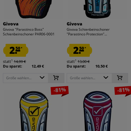
Givova
Givova
Givova "Parastinco Boss"
Givova Schienbeinschoner
Schienbeinschoner PAR06-0001
"Parastinco Protection"...
2.
2.
50
50
*
*
1
1
statt
14,99 €
statt
13,00 €
Du sparst:
12,49 €
Du sparst:
10,50 €
Größe wählen...
Größe wählen...
-81%
-81%