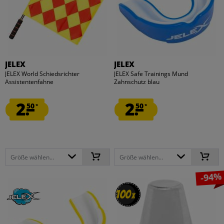
JELEX
JELEX
JELEX World Schiedsrichter
JELEX Safe Trainings Mund
Assistentenfahne
Zahnschutz blau
2.
2.
50
50
*
*
Größe wählen...
Größe wählen...
-94%
100
100
x
x