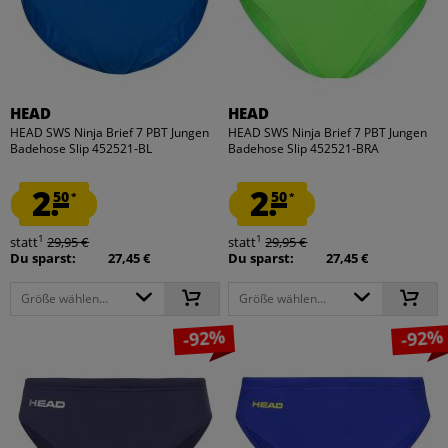
HEAD
HEAD
HEAD SWS Ninja Brief 7 PBT Jungen
HEAD SWS Ninja Brief 7 PBT Jungen
Badehose Slip 452521-BL
Badehose Slip 452521-BRA
2.
2.
50
50
*
*
1
1
statt
29,95 €
statt
29,95 €
Du sparst:
27,45 €
Du sparst:
27,45 €
Größe wählen...
Größe wählen...
-92%
-92%