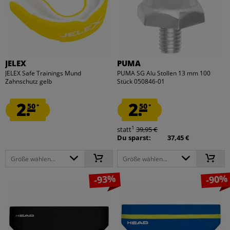
JELEX
PUMA
JELEX Safe Trainings Mund
PUMA SG Alu Stollen 13 mm 100
Zahnschutz gelb
Stück 050846-01
2.
2.
50
50
*
*
1
statt
39,95 €
Du sparst:
37,45 €
Größe wählen...
Größe wählen...
-93%
-90%