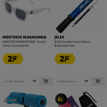
HIDETOSHI WAKASHIMA
JELEX
HIDETOSHI WAKASHIMA "Asaka"
JELEX Double Action Match
Unisex Sonnenbrille
Ballpumpe blau
2.
2.
50
50
*
*
Größe wählen...
Größe wählen...
6
6
x
x