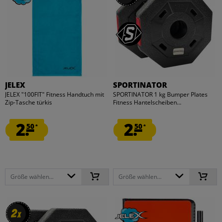
JELEX
SPORTINATOR
JELEX "100FIT" Fitness Handtuch mit
SPORTINATOR 1 kg Bumper Plates
Zip-Tasche türkis
Fitness Hantelscheiben...
2.
2.
50
50
*
*
Größe wählen...
Größe wählen...
2
2
x
x