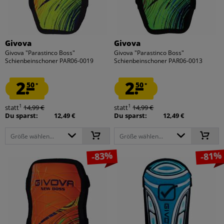
Givova
Givova
Givova "Parastinco Boss"
Givova "Parastinco Boss"
Schienbeinschoner PAR06-0019
Schienbeinschoner PAR06-0013
2.
2.
50
50
*
*
1
1
statt
14,99 €
statt
14,99 €
Du sparst:
12,49 €
Du sparst:
12,49 €
Größe wählen...
Größe wählen...
-83%
-81%