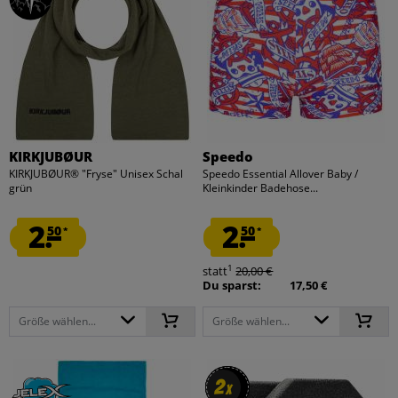
KIRKJUBØUR
Speedo
KIRKJUBØUR® "Fryse" Unisex Schal
Speedo Essential Allover Baby /
grün
Kleinkinder Badehose...
2.
2.
50
50
*
*
1
statt
20,00 €
Du sparst:
17,50 €
Größe wählen...
Größe wählen...
2
2
x
x