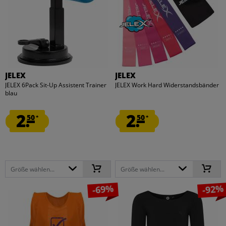
JELEX
JELEX
JELEX 6Pack Sit-Up Assistent Trainer
JELEX Work Hard Widerstandsbänder
blau
2.
2.
50
50
*
*
Größe wählen...
Größe wählen...
-69%
-92%